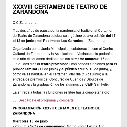
XXXVIII CERTAMEN DE TEATRO DE
ZARANDONA
C.C.Zarandona
Tras dos años de pausa por la pandemia, el tradicional Certamen
de Teatro de Zarandona celebra su trigésimo octava edición
del 15
al 18 de junio en el Recinto de Los Geranios
de Zarandona.
Organizada por la Junta Municipal en colaboración con el Centro
Cultural de Zarandona y la Asociación de Vecinos de la pedanía,
este año el certamen dedicará un día al
teatro amateur
(15 de
junio), dos días al
teatro profesional
, con sendas funciones
para el
público familiar
(17 de junio)
y el público adulto
(18 de junio), y,
como ya es habitual en el certamen, otro día (16 de junio) a la
entrega de premios del Concurso de Cuentos y Dibujos de
Zarandona y la graduación de los alumnos del CEIP San Félix.
La entrada a todas las funciones es libre hasta completar aforo.
>> ¡Descárgate el programa y comparte!
PROGRAMACIÓN XXXVIII CERTAMEN DE TEATRO DE
ZARANDONA
Miércoles 15 de junio
- 20:30 h.
. Grupo Scout Luz de Abril
Un día de campamento