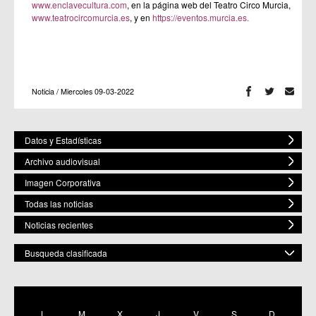
www.enclavecultura.com
, en la página web del Teatro Circo Murcia,
www.teatrocircomurcia.es
, y en
https://eventos.murcia.es.
Noticia / Miercoles 09-03-2022
Datos y Estadísticas
Archivo audiovisual
Imagen Corporativa
Todas las noticias
Noticias recientes
Busqueda clasificada
POR ESPACIO
Mostrar todas
L
M
X
J
V
S
D