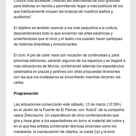
Cultura más accesible, creando así alternativas de ocio gratuitas
para disfrutar en familia y permitiendo llegar a más públicos de los
que habitualmente ocupan las butacas de nuestros teatros y
auditorios".
El objetivo es también acercar a los más pequeños a la cultura,
descubriéndoles todo lo que encierran las artes escénicas y
enseñándoles que el circo y el teatro nos pueden hacer partícipes
de historias divertidas y emocionantes.
El ciclo ‘A pie de calle' nace con vocación de continuidad y, para
próximas ediciones, variarán algunos de los espacios y se llegará a
más ubicaciones de Murcia, combinando además los espectáculos
celebrados en plazas y jardines con otras propuestas itinerantes
con las que los ciudadanos se encontrarán mientras recorran las
calles.
Programación
Las actuaciones comenzarán este sábado, 12 de marzo (12:30h),
en el Jardín de la Fuente de El Palmar, con ‘Kobr3', de la compañía
vasca Zirkozaurre. Un espectáculo de circo contemporáneo que
gira y hace girar a los espectadores en torno al material del cobre y
en el que tres artistas combinarán técnicas circenses como los
malabares, la manipulación de objetos, la rueda Cyr y la bola