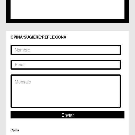
C.C. Sucina
C.C. Torreagüera
C.M. Valladolises
C.C. Zarandona
C.C. Zeneta
OPINA/SUGIERE/REFLEXIONA
Opina