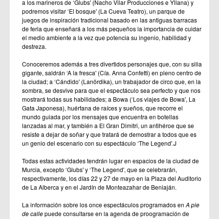
a los marineros de ‘Glubs' (Nacho Vilar Producciones e Yllana) y
podremos visitar ‘El bosque' (La Cueva Teatro), un parque de
juegos de inspiración tradicional basado en las antiguas barracas
de feria que enseñará a los más pequeños la importancia de cuidar
el medio ambiente a la vez que potencia su ingenio, habilidad y
destreza.
Conoceremos además a tres divertidos personajes que, con su silla
gigante, saldrán ‘A la fresca' (Cía. Anna Confetti) en pleno centro de
la ciudad; a ‘Cándido' (Lanördika), un trabajador de circo que, en la
sombra, se desvive para que el espectáculo sea perfecto y que nos
mostrará todas sus habilidades; a Bowa (‘Los viajes de Bowa', La
Gata Japonesa), huérfana de raíces y sueños, que recorre el
mundo guiada por los mensajes que encuentra en botellas
lanzadas al mar, y también a El Gran Dimitri, un antihéroe que se
resiste a dejar de soñar y que tratará de demostrar a todos que es
un genio del escenario con su espectáculo ‘The Legend'.J
Todas estas actividades tendrán lugar en espacios de la ciudad de
Murcia, excepto ‘Glubs' y ‘The Legend', que se celebrarán,
respectivamente, los días 22 y 27 de mayo en la Plaza del Auditorio
de La Alberca y en el Jardín de Monteazahar de Beniaján.
La información sobre los once espectáculos programados en
A pie
de calle
puede consultarse en la agenda de proogramación de