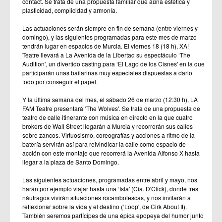
contact. Se trata de una propuesta familiar que aúna estética y
plasticidad, complicidad y armonía.
Las actuaciones serán siempre en fin de semana (entre viernes y
domingo), y las siguientes programadas para este mes de marzo
tendrán lugar en espacios de Murcia. El viernes 18 (18 h), XA!
Teatre llevará a La Avenida de la Libertad su espectáculo ‘The
Audition', un divertido casting para ‘El Lago de los Cisnes' en la que
participarán unas bailarinas muy especiales dispuestas a darlo
todo por conseguir el papel.
Y la última semana del mes, el sábado 26 de marzo (12:30 h), LA
FAM Teatre presentará ‘The Wolves'. Se trata de una propuesta de
teatro de calle itinerante con música en directo en la que cuatro
brokers de Wall Street llegarán a Murcia y recorrerán sus calles
sobre zancos. Virtuosismo, coreografías y acciones a ritmo de la
batería servirán así para reivindicar la calle como espacio de
acción con este montaje que recorrerá la Avenida Alfonso X hasta
llegar a la plaza de Santo Domingo.
Las siguientes actuaciones, programadas entre abril y mayo, nos
harán por ejemplo viajar hasta una ‘Isla' (Cía. D'Click), donde tres
náufragos vivirán situaciones rocambolescas, y nos invitarán a
reflexionar sobre la vida y el destino (‘Loop', de Cirk About It).
También seremos partícipes de una épica epopeya del humor junto