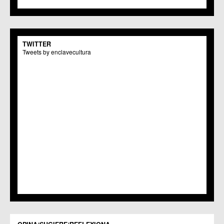
C.M. Monteagudo
C.C.S. La Paz
C.M. San Pio X
C.M. El Carmen
TWITTER
Centros Culturales
Tweets by enclavecultura
C.C. Puertas de Castilla
C.M. Nonduermas
C.M. Patiño
C.M. Puebla de Soto
C.C. Puente Tocinos
C.C. San Ginés
C.C. Sangonera la Seca
C.M. Sangonera la Verde
C.M. Santa Cruz
C.M. Santiago y Zaraiche
C.M. Santo Ángel
C.C. Sucina
C.C. Torreagüera
C.M. Valladolises
C.C. Zarandona
C.C. Zeneta