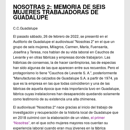
NOSOTRAS 2: MEMORIA DE SEIS
MUJERES TRABAJADORAS DE
GUADALUPE
C.C.Guadalupe
El pasado sábado, 26 de febrero de 2022, se presentó en el
Auditorio de Guadalupe el audiovisual "Nosotras 2" en el que un
grupo de seis mujeres, Milagros, Carmen, María, Fuensanta,
Josefina y Teresa, nos hablan de su vida laboral en Cauchos de
Levante y en otras fábricas y empresas donde trabajaron. Las
frábricas de conservas, la de hacer cantimploras, las de especias
han sido algunas de las que aparecen entre sus recuerdos. Pero el
protagonismo lo tiene "Cauchos de Levante S. A.", posteriormente
"Manufacturas de calzados de Guadalupe S.A. a partir de 1974, ya
que es la empresa en las que todas coincidieron y una de las
fábricas de aquella época que más importancia tuvo en Guadalupe,
fábrica cuyas instalaciones han desaparecido quedando solamente
como testimonio de su existencia una alta chimenea.
El audiovisual "Nosotras 2" nace gracias al inicio del trabajo de
investigación y recuperación de la historia local de Guadalupe que
en 2018 culminó con la elaboración de un video,
el primer
“Nosotras”
, en el que ocho mujeres mayores nos cuentan su
experiencia laboral cuando eran muy jóvenes en la fábrica