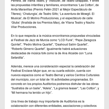
Perrera’, de Trama Teatro, y ‘Triboulet’, de Teatro Strappato. Y entre
las propuestas infantiles y familiares, encontramos ‘Las Cotton’, de
Anita Maravillas (Premio Fetén 2021 al Mejor Espectáculo de
Títeres); ‘Chatungla’, de Teatro Silfo; ‘La aventura de Mowgli. El
Musical’, de El Molino Producciones, y el espectáculo de calle
‘Glubs’ (finalista de los Premios Max), de Yllana Teatro y Nacho
Vilar Producciones.
En lo que respecta a la música encontramos propuestas vinculadas
al Festival de Jazz de Murcia como “LCD Funk”, “Pepe Zaragoza
Quintet”, “Pedro Molina Quartet”, “Daahoud Salim Quartet”,
“Roberto Gimeno Quartet”. Igualmente habrá actuaciones
destacadas de música folk como la de Ana Alcaide con “Luna
Sefardita”.
Además, merece una consideración especial la celebración del
Festival Enclave Mujer que, en su cuarta edición, cuenta con
nuevos espacios como el Teatro Bernal y varios Centros Culturales
del municipio, con un total de 16 actividades programadas. En
concreto en los propios Auditorios podremos disfrutar de las obras
“Sustratos de un baile”, “Adela”, “La gramos teaser”, “Las Cotton”, y
“Mi hermana ha tenido un hijo”.
Una línea de trabajo muy importante de Auditorios es la
colaboración con diferentes entidades, asociaciones y colectivos