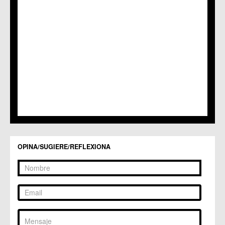
C.M. Puebla de Soto
C.C. Puente Tocinos
C.C. San Ginés
C.C. Sangonera la Seca
C.M. Sangonera la Verde
C.M. Santa Cruz
C.M. Santiago y Zaraiche
C.M. Santo Ángel
C.C. Sucina
C.C. Torreagüera
C.M. Valladolises
C.C. Zarandona
C.C. Zeneta
OPINA/SUGIERE/REFLEXIONA