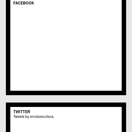
C.M. Gea y Truyols
FACEBOOK
C.C. Guadalupe
C.C. Javalí Nuevo
C.C. Javalí Viejo
C.M. Jerónimo y Avileses
C.M. La Albatalía
C.C. La Alberca
C.C. La Arboleja
C.M. La Raya
C.C. Llano de Brujas
C.C. Lobosillo
C.C. Los Dolores
C.C. Los Garres
C.M. Los Martínez del Puerto
C.C. LOS RAMOS
C.M. Monteagudo
C.C.S. La Paz
C.M. San Pio X
C.M. El Carmen
TWITTER
Centros Culturales
Tweets by enclavecultura
C.C. Puertas de Castilla
C.M. Nonduermas
C.M. Patiño