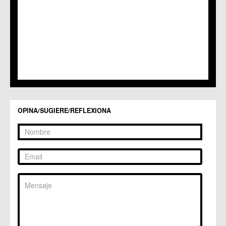
C.C. Sangonera la Seca
C.M. Sangonera la Verde
C.M. Santa Cruz
C.M. Santiago y Zaraiche
C.M. Santo Ángel
C.C. Sucina
C.C. Torreagüera
C.M. Valladolises
C.C. Zarandona
C.C. Zeneta
OPINA/SUGIERE/REFLEXIONA