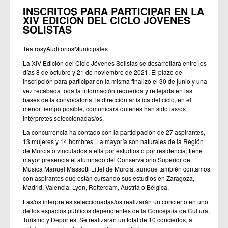
INSCRITOS PARA PARTICIPAR EN LA
XIV EDICIÓN DEL CICLO JÓVENES
SOLISTAS
TeatrosyAuditoriosMunicipales
La XIV Edición del Ciclo Jóvenes Solistas se desarrollará entre los
días 8 de octubre y 21 de noviembre de 2021. El plazo de
inscripción para participar en la misma finalizó el 30 de junio y una
vez recabada toda la información requerida y reflejada en las
bases de la convocatoria, la dirección artística del ciclo, en el
menor tiempo posible, comunicará quienes han sido las/os
intérpretes seleccionadas/os.
La concurrencia ha contado con la participación de 27 aspirantes,
13 mujeres y 14 hombres. La mayoría son naturales de la Región
de Murcia o vinculados a ella por estudios o por residencia; tiene
mayor presencia el alumnado del Conservatorio Superior de
Música Manuel Massotti Littel de Murcia, aunque también contamos
con aspirantes que están cursando sus estudios en Zaragoza,
Madrid, Valencia, Lyon, Rotterdam, Austria o Bélgica.
Las/os intérpretes seleccionadas/os realizarán un concierto en uno
de los espacios públicos dependientes de la Concejalía de Cultura,
Turismo y Deportes. Se realizarán un total de 10 conciertos, a