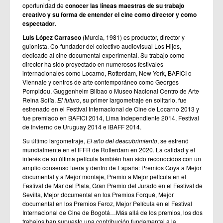
oportunidad de
conocer las líneas maestras de su trabajo
creativo y su forma de entender el cine como director y como
espectador
.
Luis López Carrasco
(Murcia, 1981) es productor, director y
guionista. Co-fundador del colectivo audiovisual Los Hijos,
dedicado al cine documental experimental. Su trabajo como
director ha sido proyectado en numerosos festivales
internacionales como Locarno, Rotterdam, New York, BAFICI o
Viennale y centros de arte contemporáneo como Georges
Pompidou, Guggenheim Bilbao o Museo Nacional Centro de Arte
Reina Sofía.
El futuro
, su primer largometraje en solitario, fue
estrenado en el Festival Internacional de Cine de Locarno 2013 y
fue premiado en BAFICI 2014, Lima Independiente 2014, Festival
de Invierno de Uruguay 2014 e IBAFF 2014.
Su último largometraje,
El año del descubrimiento
, se estrenó
mundialmente en el IFFR de Rotterdam en 2020. La calidad y el
interés de su última película también han sido reconocidos con un
amplio consenso fuera y dentro de España: Premios Goya a Mejor
documental y a Mejor montaje, Premio a Mejor película en el
Festival de Mar del Plata, Gran Premio del Jurado en el Festival de
Sevilla, Mejor documental en los Premios Forqué, Mejor
documental en los Premios Feroz, Mejor Película en el Festival
Internacional de Cine de Bogotá…Más allá de los premios, los dos
trabajos han supuesto una contribución fundamental a la