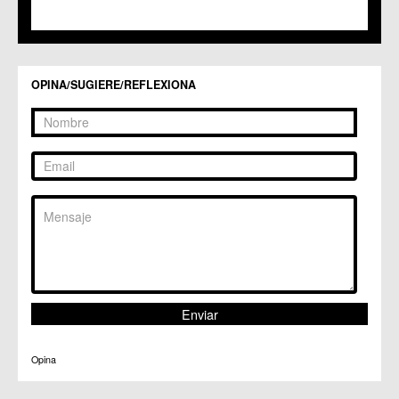
C.M. Valladolises
C.C. Zarandona
C.C. Zeneta
OPINA/SUGIERE/REFLEXIONA
Opina