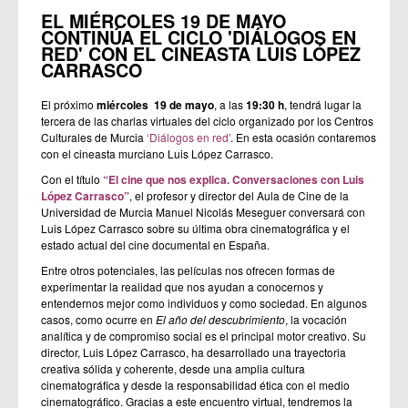
EL MIÉRCOLES 19 DE MAYO
CONTINÚA EL CICLO 'DIÁLOGOS EN
RED' CON EL CINEASTA LUIS LÓPEZ
CARRASCO
El próximo
miércoles 19 de mayo
, a las
19:30 h
, tendrá lugar la
tercera de las charlas virtuales del ciclo organizado por los Centros
Culturales de Murcia
‘Diálogos en red’
. En esta ocasión contaremos
con el cineasta murciano Luis López Carrasco.
Con el título
“El cine que nos explica. Conversaciones con Luis
López Carrasco”
, el profesor y director del Aula de Cine de la
Universidad de Murcia Manuel Nicolás Meseguer conversará con
Luis López Carrasco sobre su última obra cinematográfica y el
estado actual del cine documental en España.
Entre otros potenciales, las películas nos ofrecen formas de
experimentar la realidad que nos ayudan a conocernos y
entendernos mejor como individuos y como sociedad. En algunos
casos, como ocurre en
El año del descubrimiento
, la vocación
analítica y de compromiso social es el principal motor creativo. Su
director, Luis López Carrasco, ha desarrollado una trayectoria
creativa sólida y coherente, desde una amplia cultura
cinematográfica y desde la responsabilidad ética con el medio
cinematográfico. Gracias a este encuentro virtual, tendremos la