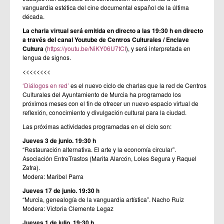
vanguardia estética del cine documental español de la última
década.
La charla virtual será emitida en directo a las 19:30 h en directo
a través del canal Youtube de Centros Culturales / Enclave
Cultura
(
https://youtu.be/NiKY06U7tCI
), y será interpretada en
lengua de signos.
<<<<<<<<
‘Diálogos en red’
es el nuevo ciclo de charlas que la red de Centros
Culturales del Ayuntamiento de Murcia ha programado los
próximos meses con el fin de ofrecer un nuevo espacio virtual de
reflexión, conocimiento y divulgación cultural para la ciudad.
Las próximas actividades programadas en el ciclo son:
Jueves 3 de junio. 19:30 h
“Restauración alternativa. El arte y la economía circular”.
Asociación EntreTrastos (Marita Alarcón, Loles Segura y Raquel
Zafra).
Modera: Maribel Parra
Jueves 17 de junio. 19:30 h
“Murcia, genealogía de la vanguardia artística”. Nacho Ruiz
Modera: Victoria Clemente Legaz
Jueves 1 de julio. 19:30 h