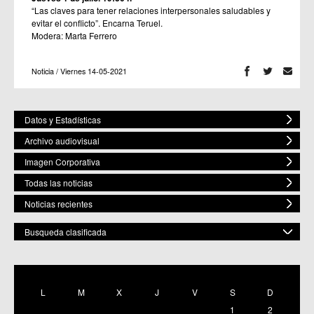
“Las claves para tener relaciones interpersonales saludables y
evitar el conflicto”. Encarna Teruel.
Modera: Marta Ferrero
Noticia / Viernes 14-05-2021
Datos y Estadísticas
Archivo audiovisual
Imagen Corporativa
Todas las noticias
Noticias recientes
Busqueda clasificada
POR ESPACIO
Mostrar todas
L
M
X
J
V
S
D
C.M. Baños y Mendigo
1
2
C.C. BENIAJÁN