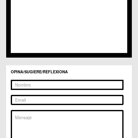
C.C. Sangonera la Seca
C.M. Sangonera la Verde
C.M. Santa Cruz
C.M. Santiago y Zaraiche
C.M. Santo Ángel
C.C. Sucina
C.C. Torreagüera
C.M. Valladolises
C.C. Zarandona
C.C. Zeneta
OPINA/SUGIERE/REFLEXIONA