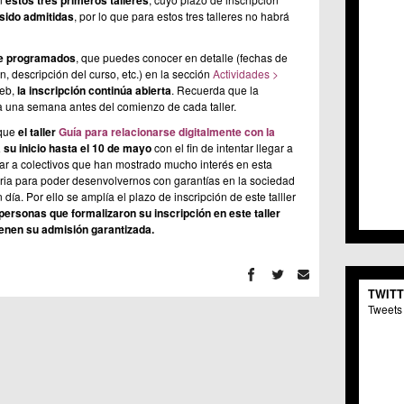
estos tres primeros talleres
C.C. 
sido admitidas
, por lo que para estos tres talleres no habrá
C.M. 
C.M. 
ine programados
, que puedes conocer en detalle (fechas de
C.C. 
ión, descripción del curso, etc.) en la sección
Actividades >
C.C. 
eb,
la inscripción continúa abierta
. Recuerda que la
C.M.
iza una semana antes del comienzo de cada taller.
C.C. 
 que
el taller
Guía para relacionarse digitalmente con la
C.C. 
 su inicio hasta el 10 de mayo
con el fin de intentar llegar a
C.C. 
ar a colectivos que han mostrado mucho interés en esta
C.C. 
aria para poder desenvolvernos con garantías en la sociedad
C.M. 
 día. Por ello se amplía el plazo de inscripción de este talller
C.C.
personas que formalizaron su inscripción en este taller
C.M.
tienen su admisión garantizada.
C.C.S
C.M. 
C.M.
TWIT
Centr
Tweets 
C.C. 
C.M.
C.M. 
C.M. 
C.C. 