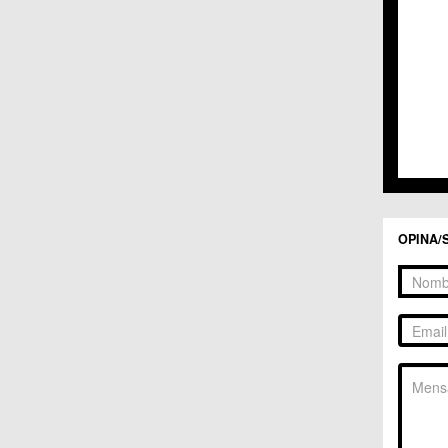
C.C. 
C.C. 
C.M. 
C.M. 
C.M. 
C.M. 
C.C. 
C.C. 
C.M. 
C.C.
C.C. 
OPINA/