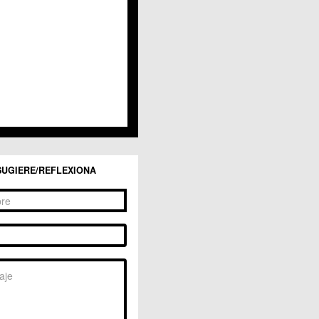
San Ginés
Sangonera la Seca
Sangonera la Verde
Santa Cruz
Santiago y Zaraiche
Santo Ángel
Sucina
Torreagüera
Valladolises
 Zarandona
Zeneta
SUGIERE/REFLEXIONA