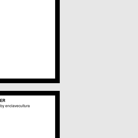
Javalí Viejo
Jerónimo y Avileses
La Albatalía
La Alberca
La Arboleja
 La Raya
Llano de Brujas
Lobosillo
Los Dolores
Los Garres
Los Martínez del Puerto
 LOS RAMOS
 Monteagudo
. La Paz
San Pio X
 El Carmen
TER
os Culturales
by enclavecultura
Puertas de Castilla
 Nonduermas
Patiño
Puebla de Soto
Puente Tocinos