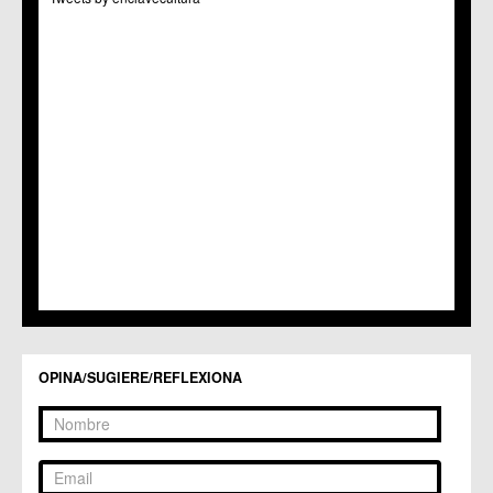
C.C. Puertas de Castilla
C.M. Nonduermas
C.M. Patiño
C.M. Puebla de Soto
C.C. Puente Tocinos
C.C. San Ginés
C.C. Sangonera la Seca
C.M. Sangonera la Verde
C.M. Santa Cruz
C.M. Santiago y Zaraiche
C.M. Santo Ángel
C.C. Sucina
C.C. Torreagüera
C.M. Valladolises
C.C. Zarandona
C.C. Zeneta
OPINA/SUGIERE/REFLEXIONA