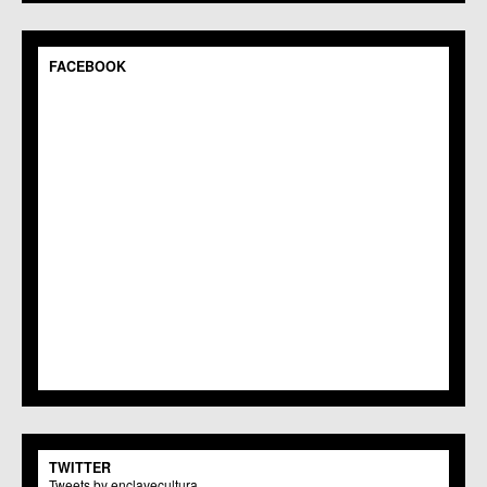
C.M. Pedriñanes
C.C.S. Espinardo
C.M. Gea y Truyols
FACEBOOK
C.C. Guadalupe
C.C. Javalí Nuevo
C.C. Javalí Viejo
C.M. Jerónimo y Avileses
C.M. La Albatalía
C.C. La Alberca
C.C. La Arboleja
C.M. La Raya
C.C. Llano de Brujas
C.C. Lobosillo
C.C. Los Dolores
C.C. Los Garres
C.M. Los Martínez del Puerto
C.C. LOS RAMOS
C.M. Monteagudo
C.C.S. La Paz
C.M. San Pio X
C.M. El Carmen
TWITTER
Centros Culturales
Tweets by enclavecultura