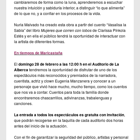
cambiaremos de forma como la luna, aprenderemos a escuchar
nuestra intuición y sabiduría interior, a distinguir “lo que alimenta”
de lo que no, y a confiar en los procesos de la vida.
Nuria Malvado ha creado esta obra a partir del cuento “Vasalisa la
Sabia” del libro
Mujeres que corren con lobos
de Clarissa Pínkola
Estés y en ella el público tendrá la oportunidad de interactuar con
la artista de diferentes formas.
En tiempos de Maricastaña
El
domingo 28 de febrero a las 12:00 h en el Auditorio de La
Alberca
tendremos la oportunidad de disfrutar de uno de los
espectáculos más reconocidos y premiados de la narradora,
cuentista, actriz y clown Eugenia Manzanera y conocer a un
personaje que vivió hace mucho, mucho tiempo, como los cuentos
que nos va a contar. Cuentos para toda la familia donde
encontraremos chascarrillos, adivinanzas, trabalenguas y
canciones.
La entrada a todos los espectáculos es gratuita con invitación
,
que podrán recogerse en la taquilla de cada auditorio dos horas
antes del inicio de la actuación.
Con el fin de garantizar la seguridad del público, artistas y personal