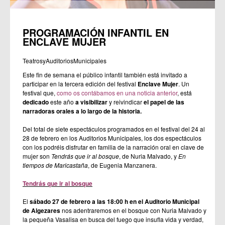
PROGRAMACIÓN INFANTIL EN
ENCLAVE MUJER
TeatrosyAuditoriosMunicipales
Este fin de semana el público infantil también está invitado a
participar en la tercera edición del festival
Enclave Mujer
. Un
festival que,
como os contábamos en una noticia anterior
, está
dedicado
este año
a visibilizar
y reivindicar
el papel de las
narradoras orales a lo largo de la historia.
Del total de siete espectáculos programados en el festival del 24 al
28 de febrero en los Auditorios Municipales, los dos espectáculos
con los podréis disfrutar en familia de la narración oral en clave de
mujer son
Tendrás que ir al bosque
, de Nuria Malvado, y
En
tiempos de Maricastaña
, de Eugenia Manzanera.
Tendrás que ir al bosque
El
sábado 27 de febrero a las 18:00 h en el Auditorio Municipal
de Algezares
nos adentraremos en el bosque con Nuria Malvado y
la pequeña Vasalisa en busca del fuego que insufla vida y verdad,