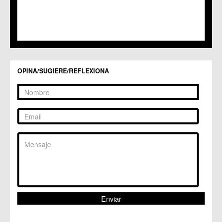
C.M. Santo Ángel
C.C. Sucina
C.C. Torreagüera
C.M. Valladolises
C.C. Zarandona
C.C. Zeneta
OPINA/SUGIERE/REFLEXIONA