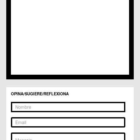
C.M. Patiño
C.M. Puebla de Soto
C.C. Puente Tocinos
C.C. San Ginés
C.C. Sangonera la Seca
C.M. Sangonera la Verde
C.M. Santa Cruz
C.M. Santiago y Zaraiche
C.M. Santo Ángel
C.C. Sucina
C.C. Torreagüera
C.M. Valladolises
C.C. Zarandona
C.C. Zeneta
OPINA/SUGIERE/REFLEXIONA