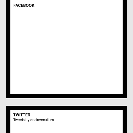
C.M. Gea y Truyols
FACEBOOK
C.C. Guadalupe
C.C. Javalí Nuevo
C.C. Javalí Viejo
C.M. Jerónimo y Avileses
C.M. La Albatalía
C.C. La Alberca
C.C. La Arboleja
C.M. La Raya
C.C. Llano de Brujas
C.C. Lobosillo
C.C. Los Dolores
C.C. Los Garres
C.M. Los Martínez del Puerto
C.C. LOS RAMOS
C.M. Monteagudo
C.C.S. La Paz
C.M. San Pio X
C.M. El Carmen
TWITTER
Centros Culturales
Tweets by enclavecultura
C.C. Puertas de Castilla
C.M. Nonduermas