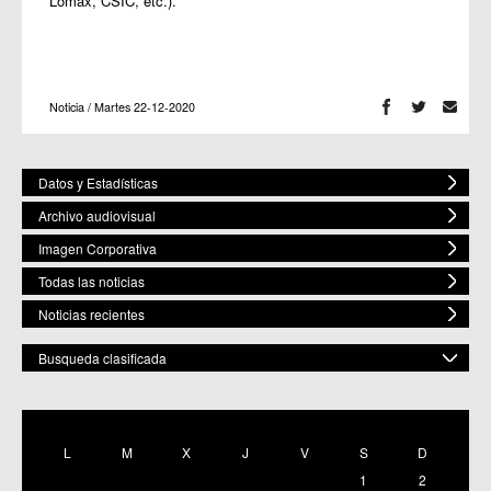
Lomax, CSIC, etc.).
Noticia / Martes 22-12-2020
Datos y Estadísticas
Archivo audiovisual
Imagen Corporativa
Todas las noticias
Noticias recientes
Busqueda clasificada
POR ESPACIO
Mostrar todas
L
M
X
J
V
S
D
C.M. Baños y Mendigo
1
2
C.C. BENIAJÁN