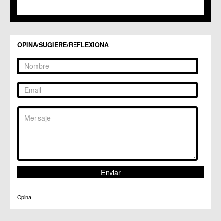
C.M. Valladolises
C.C. Zarandona
C.C. Zeneta
OPINA/SUGIERE/REFLEXIONA
Opina