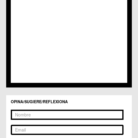
C.M. Nonduermas
C.M. Patiño
C.M. Puebla de Soto
C.C. Puente Tocinos
C.C. San Ginés
C.C. Sangonera la Seca
C.M. Sangonera la Verde
C.M. Santa Cruz
C.M. Santiago y Zaraiche
C.M. Santo Ángel
C.C. Sucina
C.C. Torreagüera
C.M. Valladolises
C.C. Zarandona
C.C. Zeneta
OPINA/SUGIERE/REFLEXIONA