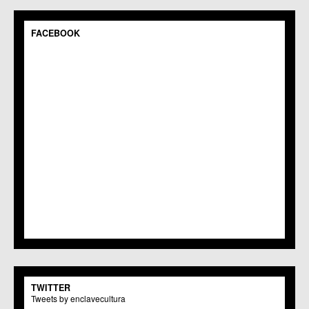
C.M. Pedriñanes
C.C.S. Espinardo
C.M. Gea y Truyols
FACEBOOK
C.C. Guadalupe
C.C. Javalí Nuevo
C.C. Javalí Viejo
C.M. Jerónimo y Avileses
C.M. La Albatalía
C.C. La Alberca
C.C. La Arboleja
C.M. La Raya
C.C. Llano de Brujas
C.C. Lobosillo
C.C. Los Dolores
C.C. Los Garres
C.M. Los Martínez del Puerto
C.C. LOS RAMOS
C.M. Monteagudo
C.C.S. La Paz
C.M. San Pio X
C.M. El Carmen
TWITTER
Centros Culturales
Tweets by enclavecultura
C.C. Puertas de Castilla