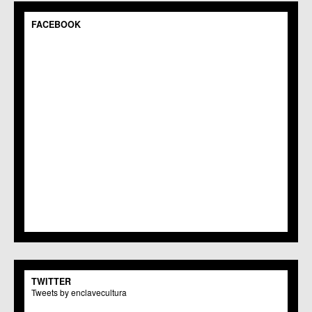
C.C.S. Espinardo
C.M. Gea y Truyols
FACEBOOK
C.C. Guadalupe
C.C. Javalí Nuevo
C.C. Javalí Viejo
C.M. Jerónimo y Avileses
C.M. La Albatalía
C.C. La Alberca
C.C. La Arboleja
C.M. La Raya
C.C. Llano de Brujas
C.C. Lobosillo
C.C. Los Dolores
C.C. Los Garres
C.M. Los Martínez del Puerto
C.C. LOS RAMOS
C.M. Monteagudo
C.C.S. La Paz
C.M. San Pio X
C.M. El Carmen
TWITTER
Centros Culturales
Tweets by enclavecultura
C.C. Puertas de Castilla