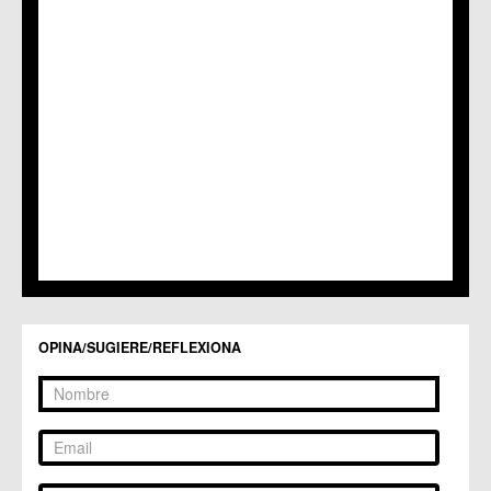
C.M. Nonduermas
C.M. Patiño
C.M. Puebla de Soto
C.C. Puente Tocinos
C.C. San Ginés
C.C. Sangonera la Seca
C.M. Sangonera la Verde
C.M. Santa Cruz
C.M. Santiago y Zaraiche
C.M. Santo Ángel
C.C. Sucina
C.C. Torreagüera
C.M. Valladolises
C.C. Zarandona
C.C. Zeneta
OPINA/SUGIERE/REFLEXIONA