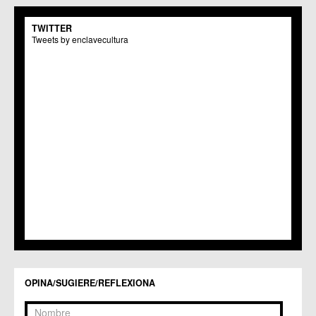
C.M. San Pio X
C.M. El Carmen
TWITTER
Centros Culturales
Tweets by enclavecultura
C.C. Puertas de Castilla
C.M. Nonduermas
C.M. Patiño
C.M. Puebla de Soto
C.C. Puente Tocinos
C.C. San Ginés
C.C. Sangonera la Seca
C.M. Sangonera la Verde
C.M. Santa Cruz
C.M. Santiago y Zaraiche
C.M. Santo Ángel
C.C. Sucina
C.C. Torreagüera
C.M. Valladolises
C.C. Zarandona
C.C. Zeneta
OPINA/SUGIERE/REFLEXIONA