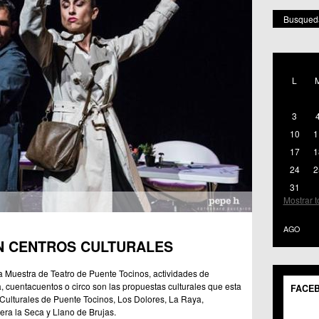
Busqueda
POR 
Mostr
L
C.M.
C.C.
C.M.
3
C.M. 
10
1
C.C. 
17
1
C.C. 
24
2
C.C. 
C.C. 
31
C.C.S
Mostrar 
C.M. 
C.C.S
AGO
C.C. 
N CENTROS CULTURALES
C.M. 
C.C.S
a Muestra de Teatro de Puente Tocinos, actividades de
C.M. 
ia, cuentacuentos o circo son las propuestas culturales que esta
FACE
C.C.
Culturales de Puente Tocinos, Los Dolores, La Raya,
ra la Seca y Llano de Brujas.
C.C. 