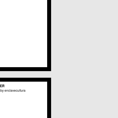
Javalí Viejo
Jerónimo y Avileses
La Albatalía
La Alberca
La Arboleja
 La Raya
Llano de Brujas
Lobosillo
Los Dolores
Los Garres
Los Martínez del Puerto
 LOS RAMOS
 Monteagudo
. La Paz
San Pio X
 El Carmen
TER
os Culturales
by enclavecultura
Puertas de Castilla
 Nonduermas
Patiño
Puebla de Soto
Puente Tocinos