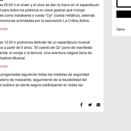
as 20:00 h el clown y el circo se dan la mano en el espectáculo
d para todos los públicos en clave gestual que incluye
ses como malabares o rueda “Cyr” (rueda metálica), además
mociones animdadas por la asociación La Crítica Activa.
iones
Opina
as 12:00 h podremos disfrutar de un espectáculo musical
 a partir de 5 años.
"El cuento de Oz"
pone de manifiesto
entía, el coraje o la ternura. Una aventura mágica llena de
Teatrola Musical.
iones
o progamadas siguiendo todas las medidas de seguridad
atorio de mascarilla, seguimiento de la trazabilidad del
 el público se sienta seguro participando en todas las