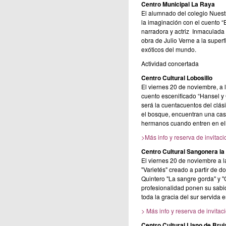
Centro Municipal La Raya
El alumnado del colegio Nuest
la imaginación con el cuento “E
narradora y actriz Inmaculada 
obra de Julio Verne a la superf
exóticos del mundo.
Actividad concertada
Centro Cultural Lobosillo
El viernes 20 de noviembre, a la
cuento escenificado “Hansel y 
será la cuentacuentos del clá
el bosque, encuentran una cas
hermanos cuando entren en el
>Más info y reserva de invitac
Centro Cultural Sangonera la
El viernes 20 de noviembre a l
"Varietés" creado a partir de d
Quintero "La sangre gorda" y "G
profesionalidad ponen su sabid
toda la gracia del sur servida 
> Más info y reserva de invitac
Centro Cultural Llano de Bruj