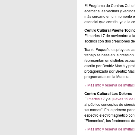
El Programa de Centros Cultur
acercar a las vecinas y vecino
más cercano en un momento en e
esencial que contribuye a la c
Centro Cultural Puente Tocin
El martes 17 de noviembre a la
Tocinos con dos creaciones de
Teatro Pequeño es proyecto as
trabajo se basa en la creación
representan en distintos espac
escrita por Beatriz Maciá y pr
protagonizada por Beatriz Mac
programadas en la Muestra.
> Más info y reserva de invitac
Centro Cultural Los Dolores
El
martes 17
y el
jueves 19 de
al público conceptos de cienci
tus manos”. En la primera parte
espectro electromagnético con
“Elementos”, los fenómenos de l
> Más info y reserva de invitac