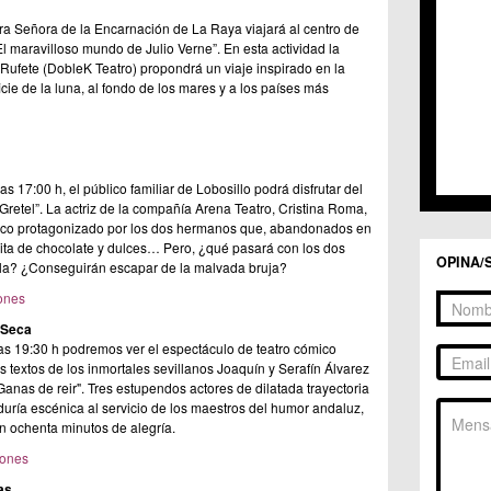
C.C. 
C.C. 
ra Señora de la Encarnación de La Raya viajará al centro de
C.M. 
l maravilloso mundo de Julio Verne”. En esta actividad la
Rufete (DobleK Teatro) propondrá un viaje inspirado en la
C.M. 
icie de la luna, al fondo de los mares y a los países más
C.M. 
C.M. 
C.C. 
C.C. 
C.M. 
s 17:00 h, el público familiar de Lobosillo podrá disfrutar del
C.C.
Gretel”. La actriz de la compañía Arena Teatro, Cristina Roma,
C.C. 
sico protagonizado por los dos hermanos que, abandonados en
ita de chocolate y dulces… Pero, ¿qué pasará con los dos
OPINA/
la? ¿Conseguirán escapar de la malvada bruja?
iones
 Seca
as 19:30 h podremos ver el espectáculo de teatro cómico
os textos de los inmortales sevillanos Joaquín y Serafín Álvarez
anas de reir". Tres estupendos actores de dilatada trayectoria
uría escénica al servicio de los maestros del humor andaluz,
en ochenta minutos de alegría.
iones
as