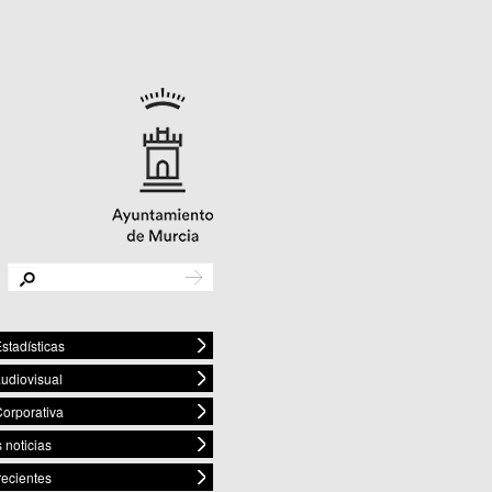
stadísticas
audiovisual
orporativa
 noticias
recientes