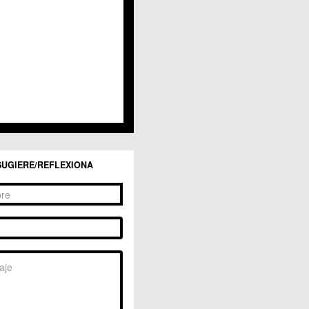
San Ginés
Sangonera la Seca
Sangonera la Verde
Santa Cruz
Santiago y Zaraiche
Santo Ángel
Sucina
Torreagüera
Valladolises
 Zarandona
Zeneta
SUGIERE/REFLEXIONA