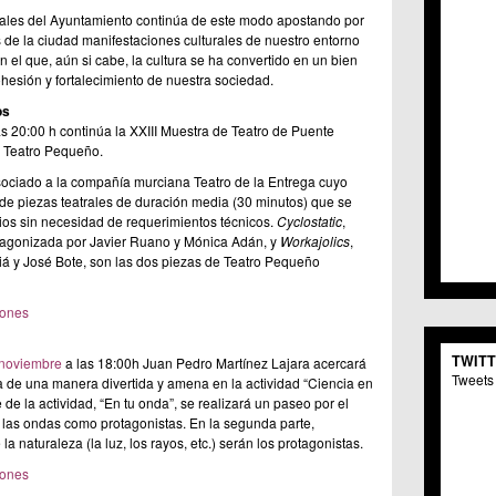
C.C. 
ales del Ayuntamiento continúa de este modo apostando por
C.M. 
s de la ciudad manifestaciones culturales de nuestro entorno
C.M. 
l que, aún si cabe, la cultura se ha convertido en un bien
C.C. 
ohesión y fortalecimiento de nuestra sociedad.
C.C. 
os
C.M.
s 20:00 h continúa la XXIII Muestra de Teatro de Puente
C.C. 
 Teatro Pequeño.
C.C. 
ociado a la compañía murciana Teatro de la Entrega cuyo
C.C. 
 de piezas teatrales de duración media (30 minutos) que se
C.C. 
ios sin necesidad de requerimientos técnicos.
Cyclostatic
,
C.M. 
otagonizada por Javier Ruano y Mónica Adán, y
Workajolics
,
C.C.
iá y José Bote, son las dos piezas de Teatro Pequeño
C.M.
C.C.S
iones
C.M. 
C.M.
TWIT
 noviembre
a las 18:00h Juan Pedro Martínez Lajara acercará
Centr
Tweets 
a de una manera divertida y amena en la actividad “Ciencia en
C.C. 
 de la actividad, “En tu onda”, se realizará un paseo por el
C.M.
 las ondas como protagonistas. En la segunda parte,
C.M. 
a naturaleza (la luz, los rayos, etc.) serán los protagonistas.
C.M. 
iones
C.C. 