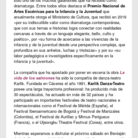
solo uno de los muchos galardones que ha recibido como
dramaturga. Entre todos ellos destaca el
Premio Nacional de
Artes Escénicas para la Infancia y la Juventud
que
anualmente otorga el Ministerio de Cultura, que recibió en 2019
«por su indiscutible valor como dramaturga contemporánea,
que con sus temas e historias logra conectar con realidades
cercanas a través de un lenguaje elegante, bello, culto y
poético», por «su forma de acercarse a las vivencias de la
infancia y de la juventud desde una perspectiva compleja, que
profundiza en sus anhelos, luchas y tristezas» y por su «su
labor pedagógica e investigadora específicamente en la
infancia y la juventud».
La compañía que ha apostado por poner en escena la obra
La
vida de los salmones
ha sido la compañía de danza-teatro
Karlik. Fundada en Cáceres el año 1991,
Karlik Danza-Teatro
posee una larga trayectoria profesional: ha producido más de
30 espectáculos, ha actuado en más de 32 países y ha
participado en importantes festivales de teatro nacionales e
internacionales como el Festival de Mérida (España), el
Festival Iberoamericano de Bogotá y Festival de Manizales
(Colombia), el Festival de Aurillac y Mimus Perigueux
(Francia), o el Uijeongbu Theatre Festival (Corea), entre otros.
Mientras esperamos a disfrutar el próximo sábado en Beniaján