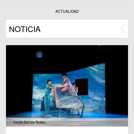
Datos y estadísticas
Exposiciones
ACTUALIDAD
Programas
NOTICIA
Publicaciones
Karlik Danza-Teatro