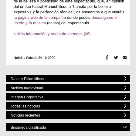
de la belleza y poeticidad de este espectáculo, que, en opinión
del crítico teatral Manuel Sesma “transita por la belleza
expositiva y la perfección técnica”, os animamos a que visitéis
la
página web de la compañía
donde podéis
descargaros el
libreto y la música
(nanas) del espectáculo.
> Más información y venta de entradas (3€)
Noticia / Sabado 24-10-2020
Datos y Estadísticas
Archivo audiovisual
Imagen Corporativa
Todas las noticias
Noticias recientes
Busqueda clasificada