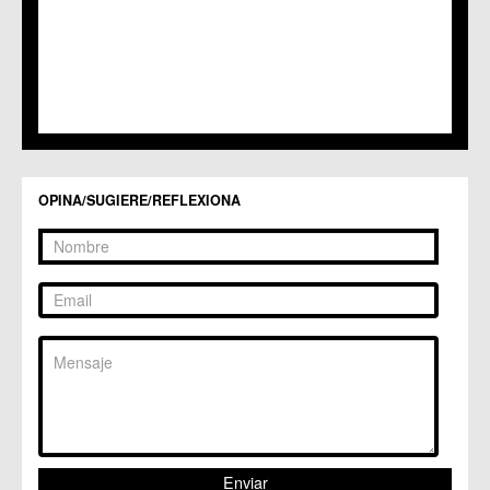
C.M. Santa Cruz
C.M. Santiago y Zaraiche
C.M. Santo Ángel
C.C. Sucina
C.C. Torreagüera
C.M. Valladolises
C.C. Zarandona
C.C. Zeneta
OPINA/SUGIERE/REFLEXIONA