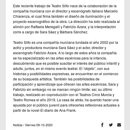
Este reciente trabajo de Teatro Silfo nace de la colaboración de la
compañía murciana con el director y escenógrafo italiano Marcello
Chiarenza, el cual firma también el diseño de iluminación y el
proyecto escenográfico de la obra. La dirección ha sido realizada al
alimón por Raffaela Meregalli y Fabrizio Azara, y la interpretación
corre a cargo de Sara Sáez y Bárbara Sánchez.
Teatro Silfo
es una compañía murciana fundada el año 2002 por la
actriz y productora murciana Sara Sáez y el actor, director y
escenógrafo Fabrizio Azara. A lo largo de estos años la compañía
se ha especializado en las artes escénicas para la infancia,
descubriendo que es posible suscitar el interés del público infantil y
adulto, juntos, en el mismo evento teatral. El “objeto”, con sus
historias y posibilidades expresivas, se encuentran en el comienzo
de su búsqueda artística. También las posibilidades de
participación y aprendizaje que ofrecen las artes escénicas. Sara y
Fabrizio sin embargo no se marcan ningún límite: así, su último
trabajo, realizado en coproducción con el Teatros Circo Murcia y
Teatro Romea el año 2019, La casa de atrás, ha querido hacer una
apuesta por el público juvenil para ofrecerles reflexiones actuales a
partir de la novel El diario de Ana Frank.
Noticia / Viernes 09-10-2020