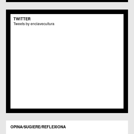
C.C.S. La Paz
C.M. San Pio X
C.M. El Carmen
TWITTER
Centros Culturales
Tweets by enclavecultura
C.C. Puertas de Castilla
C.M. Nonduermas
C.M. Patiño
C.M. Puebla de Soto
C.C. Puente Tocinos
C.C. San Ginés
C.C. Sangonera la Seca
C.M. Sangonera la Verde
C.M. Santa Cruz
C.M. Santiago y Zaraiche
C.M. Santo Ángel
C.C. Sucina
C.C. Torreagüera
C.M. Valladolises
C.C. Zarandona
C.C. Zeneta
OPINA/SUGIERE/REFLEXIONA