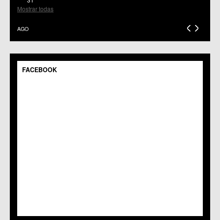
C.C.S. El Palmar
Mostrar todas
C.M. El Raal
C.C.S. El Ranero
AGO
C.C. Era Alta
C.M. Pedriñanes
C.C.S. Espinardo
C.M. Gea y Truyols
FACEBOOK
C.C. Guadalupe
C.C. Javalí Nuevo
C.C. Javalí Viejo
C.M. Jerónimo y Avileses
C.M. La Albatalía
C.C. La Alberca
C.C. La Arboleja
C.M. La Raya
C.C. Llano de Brujas
C.C. Lobosillo
C.C. Los Dolores
C.C. Los Garres
C.M. Los Martínez del Puerto
C.C. LOS RAMOS
C.M. Monteagudo