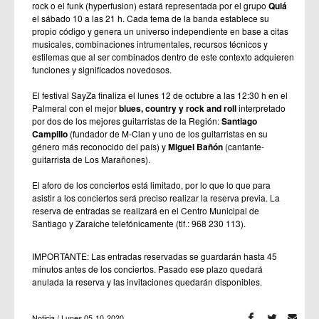
rock o el funk (hyperfusion) estará representada por el grupo
Quiá
el sábado 10 a las 21 h. Cada tema de la banda establece su
propio código y genera un universo independiente en base a citas
musicales, combinaciones intrumentales, recursos técnicos y
estilemas que al ser combinados dentro de este contexto adquieren
funciones y significados novedosos.
El festival SayZa finaliza el lunes 12 de octubre a las 12:30 h en el
Palmeral con el mejor
blues,
country y rock and roll
interpretado
por dos de los mejores guitarristas de la Región:
Santiago
Campillo
(fundador de M-Clan y uno de los guitarristas en su
género más reconocido del país) y
Miguel Bañón
(cantante-
guitarrista de Los Marañones).
El aforo de los conciertos está limitado, por lo que lo que para
asistir a los conciertos será preciso realizar la reserva previa. La
reserva de entradas se realizará en el Centro Municipal de
Santiago y Zaraiche telefónicamente (tlf.: 968 230 113).
IMPORTANTE: Las entradas reservadas se guardarán hasta 45
minutos antes de los conciertos. Pasado ese plazo quedará
anulada la reserva y las invitaciones quedarán disponibles.
Noticia / Lunes 05-10-2020