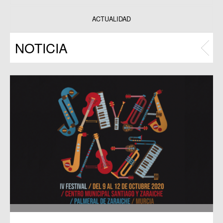
Datos y estadísticas
Exposiciones
ACTUALIDAD
Programas
NOTICIA
Publicaciones