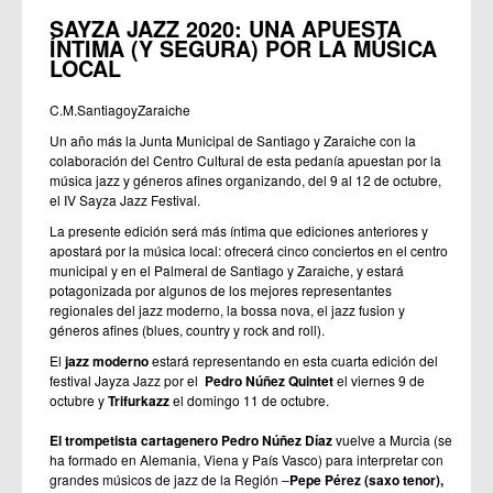
SAYZA JAZZ 2020: UNA APUESTA
ÍNTIMA (Y SEGURA) POR LA MÚSICA
LOCAL
C.M.SantiagoyZaraiche
Un año más la Junta Municipal de Santiago y Zaraiche con la
colaboración del Centro Cultural de esta pedanía apuestan por la
música jazz y géneros afines organizando, del 9 al 12 de octubre,
el IV Sayza Jazz Festival.
La presente edición será más íntima que ediciones anteriores y
apostará por la música local: ofrecerá cinco conciertos en el centro
municipal y en el Palmeral de Santiago y Zaraiche, y estará
potagonizada por algunos de los mejores representantes
regionales del jazz moderno, la bossa nova, el jazz fusion y
géneros afines (blues, country y rock and roll).
El
jazz moderno
estará representando en esta cuarta edición del
festival Jayza Jazz por el
Pedro
Núñez Quintet
el viernes 9 de
octubre y
Trifurkazz
el domingo 11 de octubre.
El trompetista cartagenero Pedro Núñez Díaz
vuelve a Murcia (se
ha formado en Alemania, Viena y País Vasco) para interpretar con
grandes músicos de jazz de la Región –
Pepe Pérez (saxo tenor),