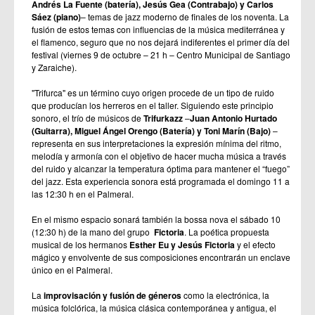
Andrés La Fuente (batería), Jesús Gea (Contrabajo) y Carlos
Sáez (piano)
– temas de jazz moderno de finales de los noventa. La
fusión de estos temas con influencias de la música mediterránea y
el flamenco, seguro que no nos dejará indiferentes el primer día del
festival (viernes 9 de octubre – 21 h – Centro Municipal de Santiago
y Zaraiche).
"Trifurca" es un término cuyo origen procede de un tipo de ruido
que producían los herreros en el taller. Siguiendo este principio
sonoro, el trío de músicos de
Trifurkazz
–
Juan Antonio Hurtado
(Guitarra), Miguel Ángel Orengo (Batería) y Toni Marín (Bajo)
–
representa en sus interpretaciones la expresión mínima del ritmo,
melodía y armonía con el objetivo de hacer mucha música a través
del ruido y alcanzar la temperatura óptima para mantener el “fuego”
del jazz. Esta experiencia sonora está programada el domingo 11 a
las 12:30 h en el Palmeral.
En el mismo espacio sonará también la bossa nova el sábado 10
(12:30 h) de la mano del grupo
Fictoria
. La poética propuesta
musical de los hermanos
Esther Eu y Jesús Fictoria
y el efecto
mágico y envolvente de sus composiciones encontrarán un enclave
único en el Palmeral.
La
improvisación y fusión de géneros
como la electrónica, la
música folclórica, la música clásica contemporánea y antigua, el