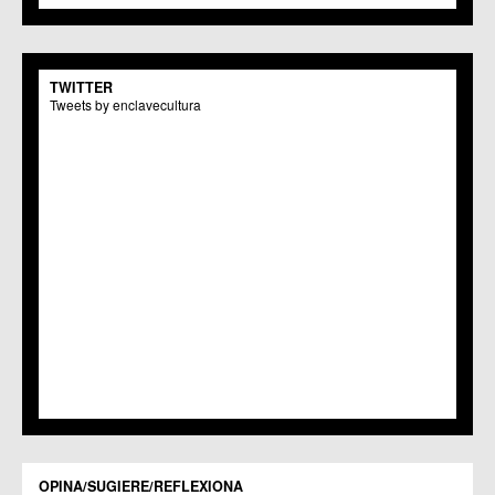
C.M. Monteagudo
C.C.S. La Paz
C.M. San Pio X
C.M. El Carmen
TWITTER
Centros Culturales
Tweets by enclavecultura
C.C. Puertas de Castilla
C.M. Nonduermas
C.M. Patiño
C.M. Puebla de Soto
C.C. Puente Tocinos
C.C. San Ginés
C.C. Sangonera la Seca
C.M. Sangonera la Verde
C.M. Santa Cruz
C.M. Santiago y Zaraiche
C.M. Santo Ángel
C.C. Sucina
C.C. Torreagüera
C.M. Valladolises
C.C. Zarandona
C.C. Zeneta
OPINA/SUGIERE/REFLEXIONA