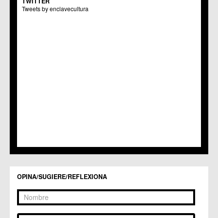
TWITTER
Centros Culturales
Tweets by enclavecultura
C.C. Puertas de Castilla
C.M. Nonduermas
C.M. Patiño
C.M. Puebla de Soto
C.C. Puente Tocinos
C.C. San Ginés
C.C. Sangonera la Seca
C.M. Sangonera la Verde
C.M. Santa Cruz
C.M. Santiago y Zaraiche
C.M. Santo Ángel
C.C. Sucina
C.C. Torreagüera
C.M. Valladolises
C.C. Zarandona
C.C. Zeneta
OPINA/SUGIERE/REFLEXIONA