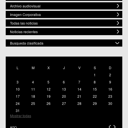
Archivo audiovisual
Imagen Corporativa
Todas las noticias
Noticias recientes
Busqueda clasificada
POR ESPACIO
Mostrar todas
L
M
X
J
V
S
D
C.M. Baños y Mendigo
1
2
C.C. BENIAJÁN
C.M. Cañadas de San Pedro
3
4
5
6
7
8
9
C.M. Casillas
10
11
12
13
14
15
16
C.C. Churra
17
18
19
20
21
22
23
C.C. Cobatillas
24
25
26
27
28
29
30
C.C. Corvera
C.C. El Esparragal
31
C.C.S. El Palmar
Mostrar todas
C.M. El Raal
C.C.S. El Ranero
AGO