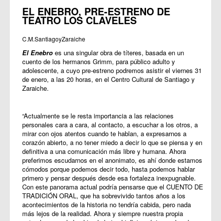
EL ENEBRO, PRE-ESTRENO DE
TEATRO LOS CLAVELES
C.M.SantiagoyZaraiche
El Enebro
es una singular obra de títeres, basada en un
cuento de los hermanos Grimm, para público adulto y
adolescente, a cuyo pre-estreno podremos asistir el viernes 31
de enero, a las 20 horas, en el Centro Cultural de Santiago y
Zaraiche.
“Actualmente se le resta importancia a las relaciones
personales cara a cara, al contacto, a escuchar a los otros, a
mirar con ojos atentos cuando te hablan, a expresarnos a
corazón abierto, a no tener miedo a decir lo que se piensa y en
definitiva a una comunicación más libre y humana. Ahora
preferimos escudarnos en el anonimato, es ahí donde estamos
cómodos porque podemos decir todo, hasta podemos hablar
primero y pensar después desde esa fortaleza inexpugnable.
Con este panorama actual podría pensarse que el CUENTO DE
TRADICIÓN ORAL, que ha sobrevivido tantos años a los
acontecimientos de la historia no tendría cabida, pero nada
más lejos de la realidad. Ahora y siempre nuestra propia