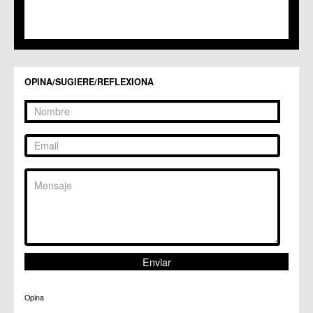
C.C. Sucina
C.C. Torreagüera
C.M. Valladolises
C.C. Zarandona
C.C. Zeneta
OPINA/SUGIERE/REFLEXIONA
Opina