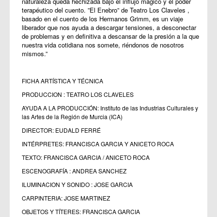
naturaleza queda hechizada bajo el influjo mágico y el poder
terapéutico del cuento. ”El Enebro” de Teatro Los Claveles ,
basado en el cuento de los Hermanos Grimm, es un viaje
liberador que nos ayuda a descargar tensiones, a desconectar
de problemas y en definitiva a descansar de la presión a la que
nuestra vida cotidiana nos somete, riéndonos de nosotros
mismos.”
FICHA ARTÍSTICA Y TÉCNICA
PRODUCCION : TEATRO LOS CLAVELES
AYUDA A LA PRODUCCIÓN: Instituto de las Industrias Culturales y
las Artes de la Región de Murcia (ICA)
DIRECTOR: EUDALD FERRÉ
INTÉRPRETES: FRANCISCA GARCIA Y ANICETO ROCA
TEXTO: FRANCISCA GARCIA / ANICETO ROCA
ESCENOGRAFÍA : ANDREA SANCHEZ
ILUMINACION Y SONIDO : JOSE GARCIA
CARPINTERIA: JOSE MARTINEZ
OBJETOS Y TÍTERES: FRANCISCA GARCIA