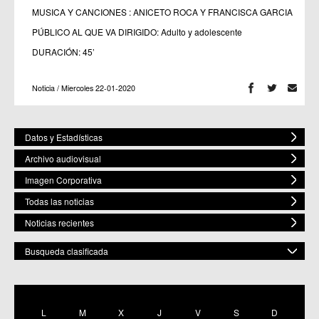
MUSICA Y CANCIONES : ANICETO ROCA Y FRANCISCA GARCIA
PÚBLICO AL QUE VA DIRIGIDO: Adulto y adolescente
DURACIÓN: 45’
Noticia / Miercoles 22-01-2020
Datos y Estadísticas
Archivo audiovisual
Imagen Corporativa
Todas las noticias
Noticias recientes
Busqueda clasificada
POR ESPACIO
Mostrar todas
L
M
X
J
V
S
D
C.M. Baños y Mendigo