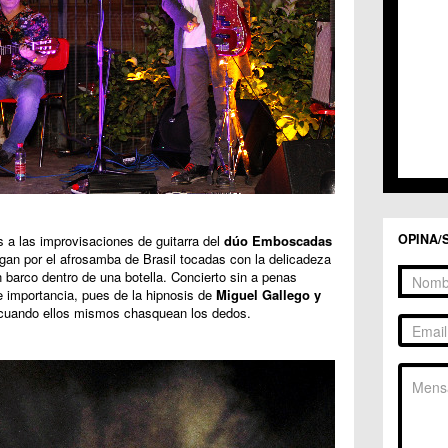
C.C. 
C.C. 
C.M. 
C.M. 
C.M. 
C.M. 
C.C. 
C.C. 
C.M. 
C.C.
C.C. 
OPINA/
s a las improvisaciones de guitarra del
dúo Emboscadas
gan por el afrosamba de Brasil tocadas con la delicadeza
 barco dentro de una botella. Concierto sin a penas
 importancia, pues de la hipnosis de
Miguel Gallego y
cuando ellos mismos chasquean los dedos.