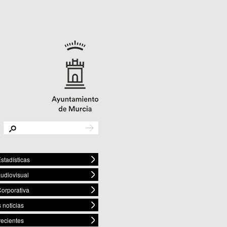
stadísticas
audiovisual
orporativa
 noticias
recientes