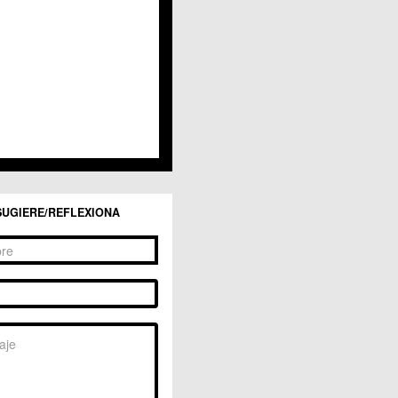
San Ginés
Sangonera la Seca
Sangonera la Verde
Santa Cruz
Santiago y Zaraiche
Santo Ángel
Sucina
Torreagüera
Valladolises
 Zarandona
Zeneta
SUGIERE/REFLEXIONA