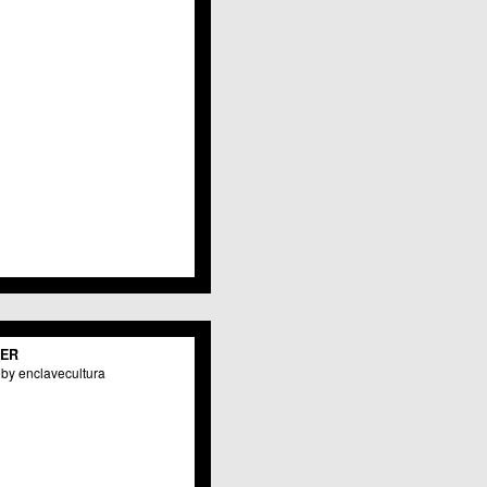
Javalí Viejo
Jerónimo y Avileses
La Albatalía
La Alberca
La Arboleja
 La Raya
Llano de Brujas
Lobosillo
Los Dolores
Los Garres
Los Martínez del Puerto
 LOS RAMOS
 Monteagudo
. La Paz
San Pio X
 El Carmen
TER
os Culturales
by enclavecultura
Puertas de Castilla
 Nonduermas
Patiño
Puebla de Soto
Puente Tocinos