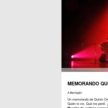
Publicaciones
MEMORANDO QU
A.Beniaján
Un memorando de Quinto Ord
Quién lo vio. Qué me perdí.
Muestra de guitarra vangua