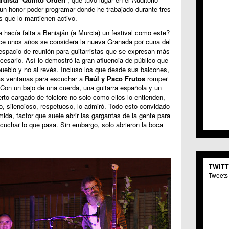
C.C. 
un honor poder programar donde he trabajado durante tres
C.M. 
s que lo mantienen activo.
C.M. 
e hacía falta a Beniaján (a Murcia) un festival como este?
C.C. 
e unos años se considera la nueva Granada por cuna del
C.C. 
n espacio de reunión para guitarristas que se expresan más
C.M.
cesario. Así lo demostró la gran afluencia de público que
C.C. 
pueblo y no al revés. Incluso los que desde sus balcones,
C.C. 
las ventanas para escuchar a
Raúl y Paco Frutos
romper
. Con un bajo de una cuerda, una guitarra española y un
C.C. 
rto cargado de folclore no solo como ellos lo entienden,
C.C. 
o, silencioso, respetuoso, lo admiró. Todo esto convidado
C.M. 
ida, factor que suele abrir las gargantas de la gente para
C.C.
 escuchar lo que pasa. Sin embargo, solo abrieron la boca
C.M.
C.C.S
C.M. 
C.M.
TWIT
Centr
Tweets 
C.C. 
C.M.
C.M. 
C.M. 
C.C. 