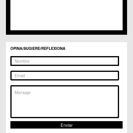
C.M. Santiago y Zaraiche
C.M. Santo Ángel
C.C. Sucina
C.C. Torreagüera
C.M. Valladolises
C.C. Zarandona
C.C. Zeneta
OPINA/SUGIERE/REFLEXIONA