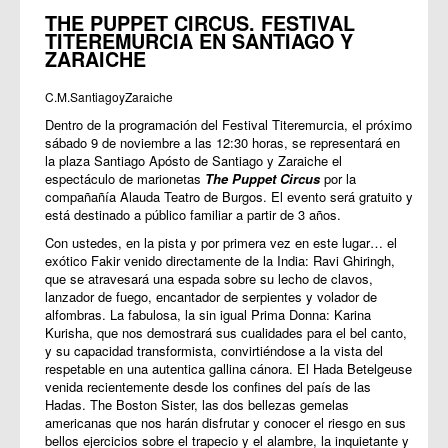
THE PUPPET CIRCUS. FESTIVAL
TITEREMURCIA EN SANTIAGO Y
ZARAICHE
C.M.SantiagoyZaraiche
Dentro de la programación del Festival Titeremurcia, el próximo
sábado 9 de noviembre a las 12:30 horas, se representará en
la plaza Santiago Apósto de Santiago y Zaraiche el
espectáculo de marionetas
The Puppet Circus
por la
compañañía Alauda Teatro de Burgos. El evento será gratuito y
está destinado a público familiar a partir de 3 años.
Con ustedes, en la pista y por primera vez en este lugar… el
exótico Fakir venido directamente de la India: Ravi Ghiringh,
que se atravesará una espada sobre su lecho de clavos,
lanzador de fuego, encantador de serpientes y volador de
alfombras. La fabulosa, la sin igual Prima Donna: Karina
Kurisha, que nos demostrará sus cualidades para el bel canto,
y su capacidad transformista, convirtiéndose a la vista del
respetable en una autentica gallina cánora. El Hada Betelgeuse
venida recientemente desde los confines del país de las
Hadas. The Boston Sister, las dos bellezas gemelas
americanas que nos harán disfrutar y conocer el riesgo en sus
bellos ejercicios sobre el trapecio y el alambre, la inquietante y