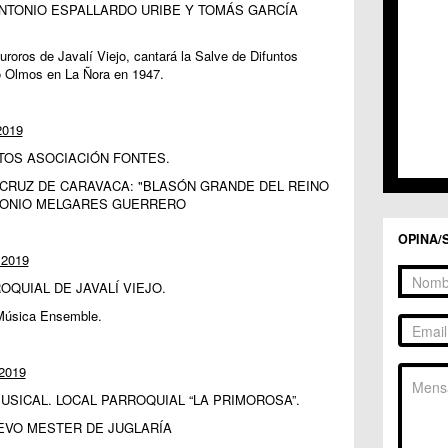
C.C. 
 ANTONIO ESPALLARDO URIBE Y TOMÁS GARCÍA
C.C. 
C.M. 
uroros de Javalí Viejo, cantará la Salve de Difuntos
C.M. 
do Olmos en La Ñora en 1947.
C.M. 
C.M. 
C.C. 
019
C.C. 
ACTOS ASOCIACIÓN FONTES.
C.M. 
C.C.
 CRUZ DE CARAVACA: "BLASÓN GRANDE DEL REINO
NTONIO MELGARES GUERRERO
C.C. 
OPINA/
2019
ROQUIAL DE JAVALÍ VIEJO.
sica Ensemble.
2019
MUSICAL. LOCAL PARROQUIAL “LA PRIMOROSA”.
EVO MESTER DE JUGLARÍA