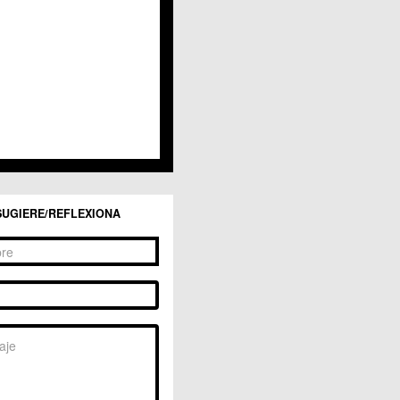
San Ginés
Sangonera la Seca
Sangonera la Verde
Santa Cruz
Santiago y Zaraiche
Santo Ángel
Sucina
Torreagüera
Valladolises
 Zarandona
Zeneta
SUGIERE/REFLEXIONA