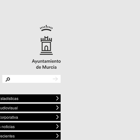
stadísticas
audiovisual
orporativa
 noticias
recientes