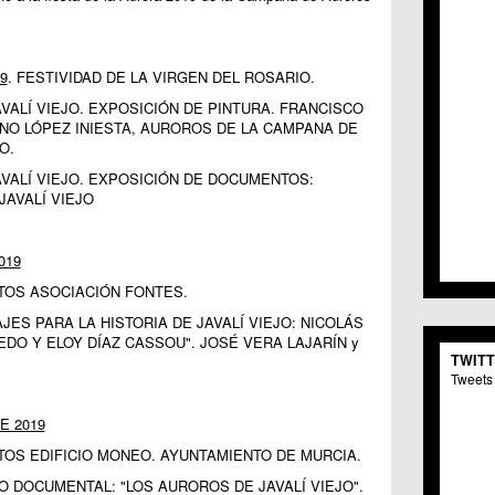
C.C. 
C.M. 
C.M. 
9
. FESTIVIDAD DE LA VIRGEN DEL ROSARIO.
C.C. 
C.C. 
JAVALÍ VIEJO. EXPOSICIÓN DE PINTURA. FRANCISCO
C.M.
INO LÓPEZ INIESTA, AUROROS DE LA CAMPANA DE
C.C. 
O.
C.C. 
JAVALÍ VIEJO. EXPOSICIÓN DE DOCUMENTOS:
C.C. 
JAVALÍ VIEJO
C.C. 
C.M. 
C.C.
019
C.M.
ACTOS ASOCIACIÓN FONTES.
C.C.S
ES PARA LA HISTORIA DE JAVALÍ VIEJO: NICOLÁS
C.M. 
DO Y ELOY DÍAZ CASSOU". JOSÉ VERA LAJARÍN y
C.M.
TWIT
Centr
Tweets 
C.C. 
C.M.
E 2019
C.M. 
ACTOS EDIFICIO MONEO. AYUNTAMIENTO DE MURCIA.
C.M. 
C.C. 
 DOCUMENTAL: "LOS AUROROS DE JAVALÍ VIEJO".