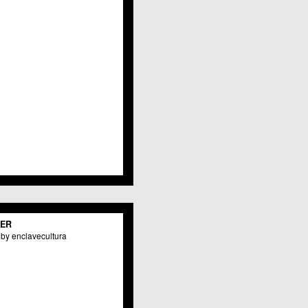
Javalí Viejo
Jerónimo y Avileses
La Albatalía
La Alberca
La Arboleja
 La Raya
Llano de Brujas
Lobosillo
Los Dolores
Los Garres
Los Martínez del Puerto
 LOS RAMOS
 Monteagudo
. La Paz
San Pio X
 El Carmen
TER
os Culturales
by enclavecultura
Puertas de Castilla
 Nonduermas
Patiño
Puebla de Soto
Puente Tocinos