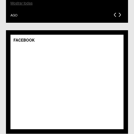
C.C.S. El Palmar
Mostrar todas
C.M. El Raal
C.C.S. El Ranero
AGO
C.C. Era Alta
C.M. Pedriñanes
C.C.S. Espinardo
C.M. Gea y Truyols
FACEBOOK
C.C. Guadalupe
C.C. Javalí Nuevo
C.C. Javalí Viejo
C.M. Jerónimo y Avileses
C.M. La Albatalía
C.C. La Alberca
C.C. La Arboleja
C.M. La Raya
C.C. Llano de Brujas
C.C. Lobosillo
C.C. Los Dolores
C.C. Los Garres
C.M. Los Martínez del Puerto
C.C. LOS RAMOS
C.M. Monteagudo
C.C.S. La Paz