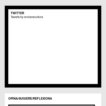
C.M. San Pio X
C.M. El Carmen
TWITTER
Centros Culturales
Tweets by enclavecultura
C.C. Puertas de Castilla
C.M. Nonduermas
C.M. Patiño
C.M. Puebla de Soto
C.C. Puente Tocinos
C.C. San Ginés
C.C. Sangonera la Seca
C.M. Sangonera la Verde
C.M. Santa Cruz
C.M. Santiago y Zaraiche
C.M. Santo Ángel
C.C. Sucina
C.C. Torreagüera
C.M. Valladolises
C.C. Zarandona
C.C. Zeneta
OPINA/SUGIERE/REFLEXIONA