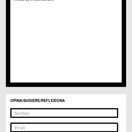
C.C. Puertas de Castilla
C.M. Nonduermas
C.M. Patiño
C.M. Puebla de Soto
C.C. Puente Tocinos
C.C. San Ginés
C.C. Sangonera la Seca
C.M. Sangonera la Verde
C.M. Santa Cruz
C.M. Santiago y Zaraiche
C.M. Santo Ángel
C.C. Sucina
C.C. Torreagüera
C.M. Valladolises
C.C. Zarandona
C.C. Zeneta
OPINA/SUGIERE/REFLEXIONA