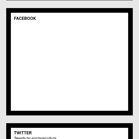
C.M. Pedriñanes
C.C.S. Espinardo
C.M. Gea y Truyols
FACEBOOK
C.C. Guadalupe
C.C. Javalí Nuevo
C.C. Javalí Viejo
C.M. Jerónimo y Avileses
C.M. La Albatalía
C.C. La Alberca
C.C. La Arboleja
C.M. La Raya
C.C. Llano de Brujas
C.C. Lobosillo
C.C. Los Dolores
C.C. Los Garres
C.M. Los Martínez del Puerto
C.C. LOS RAMOS
C.M. Monteagudo
C.C.S. La Paz
C.M. San Pio X
C.M. El Carmen
TWITTER
Centros Culturales
Tweets by enclavecultura