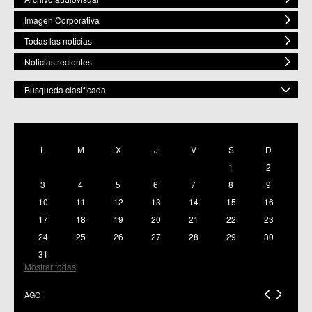
Imagen Corporativa
Todas las noticias
Noticias recientes
Busqueda clasificada
POR ESPACIO
Mostrar todas
L
M
X
J
V
S
D
C.M. Baños y Mendigo
1
2
C.C. BENIAJÁN
C.M. Cañadas de San Pedro
3
4
5
6
7
8
9
C.M. Casillas
10
11
12
13
14
15
16
C.C. Churra
17
18
19
20
21
22
23
C.C. Cobatillas
24
25
26
27
28
29
30
C.C. Corvera
C.C. El Esparragal
31
C.C.S. El Palmar
Mostrar todas
C.M. El Raal
C.C.S. El Ranero
AGO
C.C. Era Alta