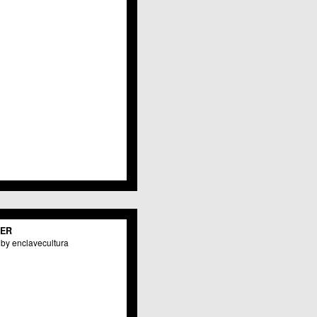
Javalí Viejo
Jerónimo y Avileses
La Albatalía
La Alberca
La Arboleja
 La Raya
Llano de Brujas
Lobosillo
Los Dolores
Los Garres
Los Martínez del Puerto
 LOS RAMOS
 Monteagudo
. La Paz
San Pio X
 El Carmen
TER
os Culturales
by enclavecultura
Puertas de Castilla
 Nonduermas
Patiño
Puebla de Soto
Puente Tocinos