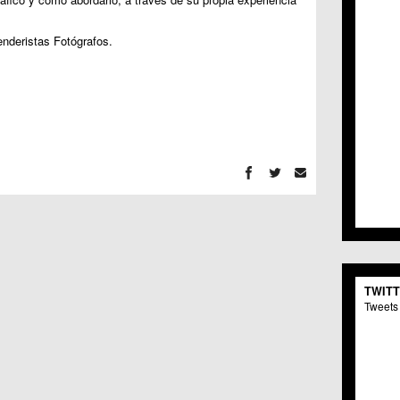
C.C. 
C.M. 
nderistas Fotógrafos.
C.M. 
C.C. 
C.C. 
C.M.
C.C. 
C.C. 
C.C. 
C.C. 
C.M. 
C.C.
C.M.
C.C.S
C.M. 
C.M.
TWIT
Centr
Tweets 
C.C. 
C.M.
C.M. 
C.M. 
C.C. 