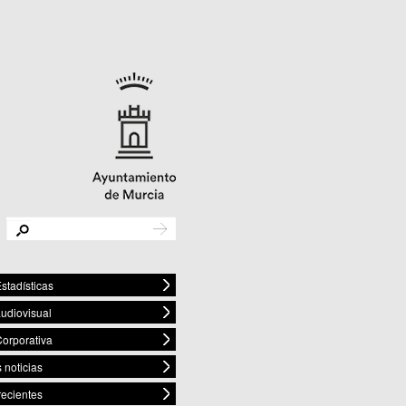
stadísticas
audiovisual
orporativa
 noticias
recientes