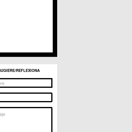
San Ginés
Sangonera la Seca
Sangonera la Verde
Santa Cruz
Santiago y Zaraiche
Santo Ángel
Sucina
Torreagüera
Valladolises
 Zarandona
Zeneta
SUGIERE/REFLEXIONA