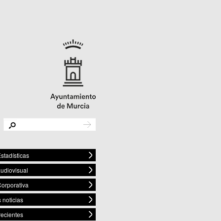
stadísticas
audiovisual
orporativa
 noticias
recientes