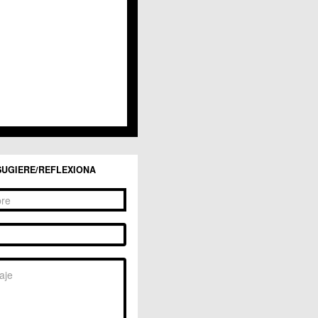
San Ginés
Sangonera la Seca
Sangonera la Verde
Santa Cruz
Santiago y Zaraiche
Santo Ángel
Sucina
Torreagüera
Valladolises
 Zarandona
Zeneta
SUGIERE/REFLEXIONA