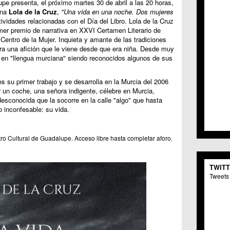
upe presenta, el próximo martes 30 de abril a las 20 horas,
C.C. 
ana
Lola de la Cruz
,
"Una vida en una noche. Dos mujeres
C.M. 
tividades relacionadas con el Día del Libro. Lola de la Cruz
C.M. 
imer premio de narrativa en XXVI Certamen Literario de
C.C. 
Centro de la Mujer. Inquieta y amante de las tradiciones
C.C. 
tura una afición que le viene desde que era niña. Desde muy
C.M.
 en "llengua murciana" siendo reconocidos algunos de sus
C.C. 
C.C. 
 su primer trabajo y se desarrolla en la Murcia del 2006
C.C. 
r un coche, una señora indigente, célebre en Murcia,
C.C. 
desconocida que la socorre en la calle "algo" que hasta
C.M. 
o inconfesable: su vida.
C.C.
C.M.
ro Cultural de Guadalupe. Acceso libre hasta completar aforo.
C.C.S
C.M. 
C.M.
TWIT
Centr
Tweets 
C.C. 
C.M.
C.M. 
C.M. 
C.C. 