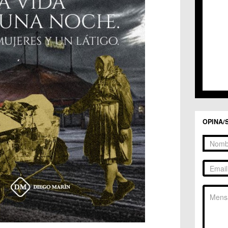
C.C. 
C.C. 
C.M. 
C.M. 
C.M. 
C.M. 
C.C. 
C.C. 
C.M. 
C.C.
C.C. 
OPINA/