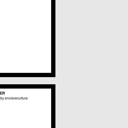
Javalí Viejo
Jerónimo y Avileses
La Albatalía
La Alberca
La Arboleja
 La Raya
Llano de Brujas
Lobosillo
Los Dolores
Los Garres
Los Martínez del Puerto
 LOS RAMOS
 Monteagudo
. La Paz
San Pio X
 El Carmen
TER
os Culturales
by enclavecultura
Puertas de Castilla
 Nonduermas
Patiño
Puebla de Soto
Puente Tocinos