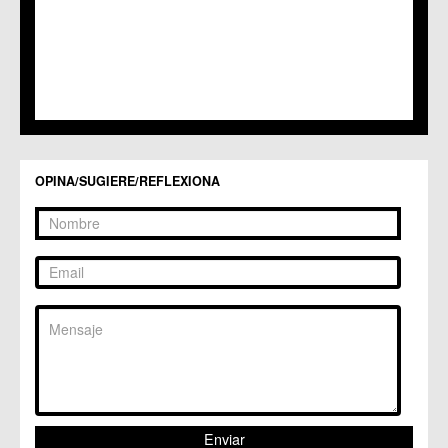
C.M. Santa Cruz
C.M. Santiago y Zaraiche
C.M. Santo Ángel
C.C. Sucina
C.C. Torreagüera
C.M. Valladolises
C.C. Zarandona
C.C. Zeneta
OPINA/SUGIERE/REFLEXIONA