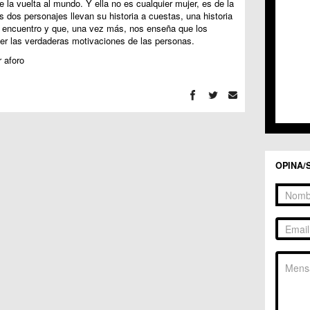
C.C. 
e la vuelta al mundo. Y ella no es cualquier mujer, es de la
 dos personajes llevan su historia a cuestas, una historia
C.C. 
encuentro y que, una vez más, nos enseña que los
C.M. 
er las verdaderas motivaciones de las personas.
C.M. 
C.M. 
 aforo
C.M. 
C.C. 
C.C. 
C.M. 
C.C.
C.C. 
OPINA/