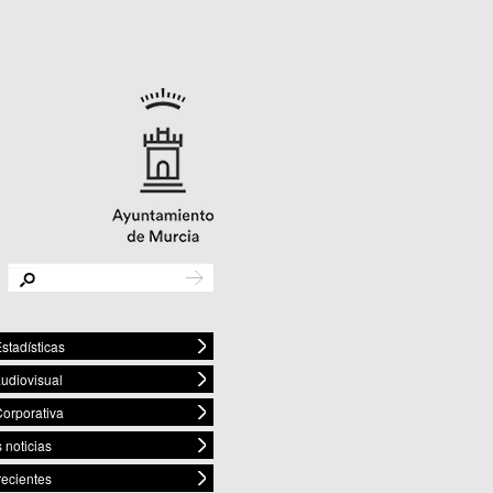
stadísticas
audiovisual
orporativa
 noticias
recientes