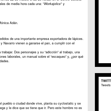
C.C. 
rales de media hora cada una: "
Workajolics
" y
C.M. 
C.M. 
C.C. 
Mónica Adán.
C.C. 
C.M.
C.C. 
C.C. 
edidos de una importante empresa exportadora de lápices.
C.C. 
y Navarro vienen a ganarse el pan, a cumplir con el
C.C. 
ra trabajar. Dos personajes y su “adicción” al trabajo, una
C.M. 
iones laborales, un manual sobre el “escaqueo” y, ¿por qué
C.C.
edades.
C.M.
C.C.S
C.M. 
C.M.
TWIT
Centr
Tweets 
C.C. 
C.M.
C.M. 
C.M. 
el pueblo o ciudad donde vive, planta su cyclostatic y se
C.C. 
ega y le dice que se tiene que ir. Pero este hombre no es