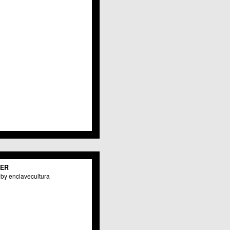
Javalí Viejo
Jerónimo y Avileses
La Albatalía
La Alberca
La Arboleja
 La Raya
Llano de Brujas
Lobosillo
Los Dolores
Los Garres
Los Martínez del Puerto
 LOS RAMOS
 Monteagudo
. La Paz
San Pio X
 El Carmen
TER
os Culturales
by enclavecultura
Puertas de Castilla
 Nonduermas
Patiño
Puebla de Soto
Puente Tocinos