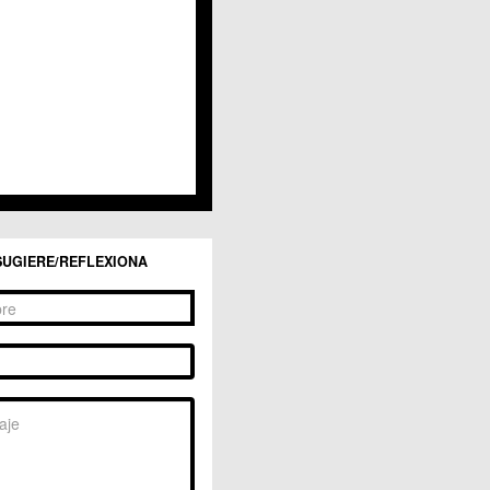
San Ginés
Sangonera la Seca
Sangonera la Verde
Santa Cruz
Santiago y Zaraiche
Santo Ángel
Sucina
Torreagüera
Valladolises
 Zarandona
Zeneta
SUGIERE/REFLEXIONA