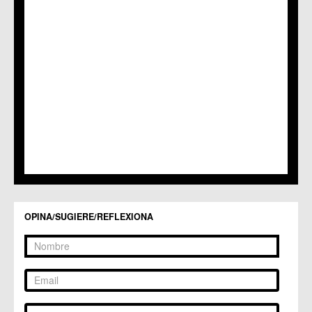
C.M. Patiño
C.M. Puebla de Soto
C.C. Puente Tocinos
C.C. San Ginés
C.C. Sangonera la Seca
C.M. Sangonera la Verde
C.M. Santa Cruz
C.M. Santiago y Zaraiche
C.M. Santo Ángel
C.C. Sucina
C.C. Torreagüera
C.M. Valladolises
C.C. Zarandona
C.C. Zeneta
OPINA/SUGIERE/REFLEXIONA