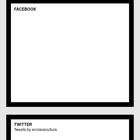
C.C.S. Espinardo
C.M. Gea y Truyols
FACEBOOK
C.C. Guadalupe
C.C. Javalí Nuevo
C.C. Javalí Viejo
C.M. Jerónimo y Avileses
C.M. La Albatalía
C.C. La Alberca
C.C. La Arboleja
C.M. La Raya
C.C. Llano de Brujas
C.C. Lobosillo
C.C. Los Dolores
C.C. Los Garres
C.M. Los Martínez del Puerto
C.C. LOS RAMOS
C.M. Monteagudo
C.C.S. La Paz
C.M. San Pio X
C.M. El Carmen
TWITTER
Centros Culturales
Tweets by enclavecultura
C.C. Puertas de Castilla
C.M. Nonduermas