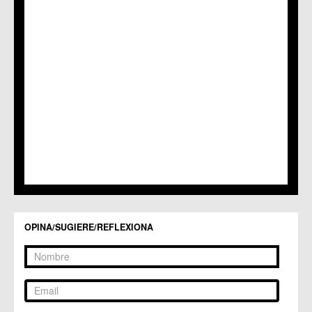
C.M. Nonduermas
C.M. Patiño
C.M. Puebla de Soto
C.C. Puente Tocinos
C.C. San Ginés
C.C. Sangonera la Seca
C.M. Sangonera la Verde
C.M. Santa Cruz
C.M. Santiago y Zaraiche
C.M. Santo Ángel
C.C. Sucina
C.C. Torreagüera
C.M. Valladolises
C.C. Zarandona
C.C. Zeneta
OPINA/SUGIERE/REFLEXIONA