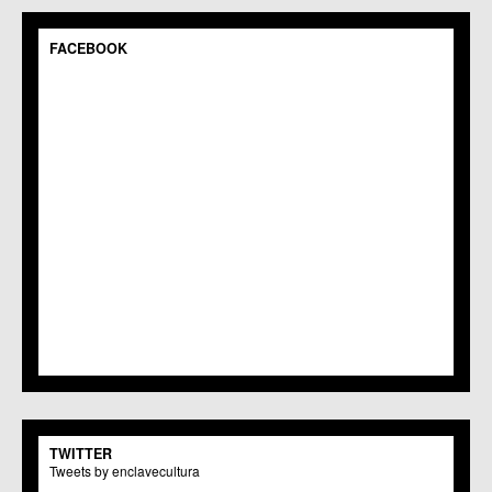
C.C.S. Espinardo
C.M. Gea y Truyols
FACEBOOK
C.C. Guadalupe
C.C. Javalí Nuevo
C.C. Javalí Viejo
C.M. Jerónimo y Avileses
C.M. La Albatalía
C.C. La Alberca
C.C. La Arboleja
C.M. La Raya
C.C. Llano de Brujas
C.C. Lobosillo
C.C. Los Dolores
C.C. Los Garres
C.M. Los Martínez del Puerto
C.C. LOS RAMOS
C.M. Monteagudo
C.C.S. La Paz
C.M. San Pio X
C.M. El Carmen
TWITTER
Centros Culturales
Tweets by enclavecultura
C.C. Puertas de Castilla