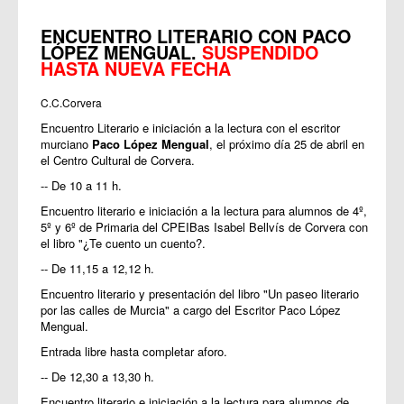
ENCUENTRO LITERARIO CON PACO
LÓPEZ MENGUAL.
SUSPENDIDO
HASTA NUEVA FECHA
C.C.Corvera
Encuentro Literario e iniciación a la lectura con el escritor
murciano
Paco López Mengual
, el próximo día 25 de abril en
el Centro Cultural de Corvera.
-- De 10 a 11 h.
Encuentro literario e iniciación a la lectura para alumnos de 4º,
5º y 6º de Primaria del CPEIBas Isabel Bellvís de Corvera con
el libro "¿Te cuento un cuento?.
-- De 11,15 a 12,12 h.
Encuentro literario y presentación del libro "Un paseo literario
por las calles de Murcia" a cargo del Escritor Paco López
Mengual.
Entrada libre hasta completar aforo.
-- De 12,30 a 13,30 h.
Encuentro literario e iniciación a la lectura para alumnos de