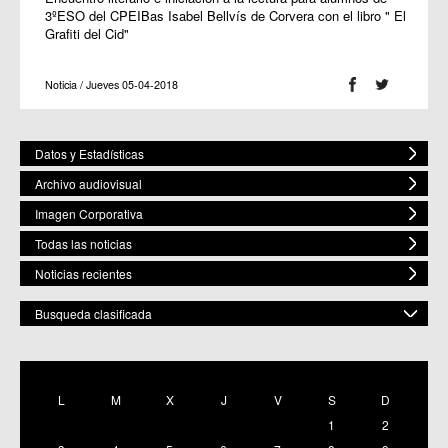
3ºESO del CPEIBas Isabel Bellvís de Corvera con el libro " El
Grafiti del Cid"
Noticia / Jueves 05-04-2018
Datos y Estadísticas
Archivo audiovisual
Imagen Corporativa
Todas las noticias
Noticias recientes
Busqueda clasificada
POR ESPACIO
Mostrar todas
L
M
X
J
V
S
D
C.M. Baños y Mendigo
1
2
C.C. BENIAJÁN
C.M. Cañadas de San Pedro