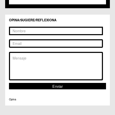
C.M. Valladolises
C.C. Zarandona
C.C. Zeneta
OPINA/SUGIERE/REFLEXIONA
Opina