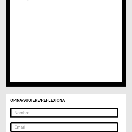
C.C. Puertas de Castilla
C.M. Nonduermas
C.M. Patiño
C.M. Puebla de Soto
C.C. Puente Tocinos
C.C. San Ginés
C.C. Sangonera la Seca
C.M. Sangonera la Verde
C.M. Santa Cruz
C.M. Santiago y Zaraiche
C.M. Santo Ángel
C.C. Sucina
C.C. Torreagüera
C.M. Valladolises
C.C. Zarandona
C.C. Zeneta
OPINA/SUGIERE/REFLEXIONA