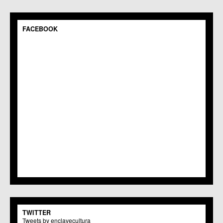
C.M. Pedriñanes
C.C.S. Espinardo
C.M. Gea y Truyols
FACEBOOK
C.C. Guadalupe
C.C. Javalí Nuevo
C.C. Javalí Viejo
C.M. Jerónimo y Avileses
C.M. La Albatalía
C.C. La Alberca
C.C. La Arboleja
C.M. La Raya
C.C. Llano de Brujas
C.C. Lobosillo
C.C. Los Dolores
C.C. Los Garres
C.M. Los Martínez del Puerto
C.C. LOS RAMOS
C.M. Monteagudo
C.C.S. La Paz
C.M. San Pio X
C.M. El Carmen
TWITTER
Centros Culturales
Tweets by enclavecultura