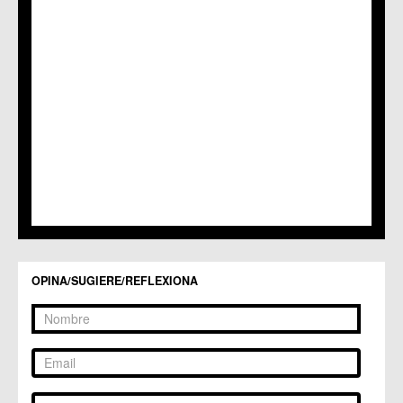
C.M. Patiño
C.M. Puebla de Soto
C.C. Puente Tocinos
C.C. San Ginés
C.C. Sangonera la Seca
C.M. Sangonera la Verde
C.M. Santa Cruz
C.M. Santiago y Zaraiche
C.M. Santo Ángel
C.C. Sucina
C.C. Torreagüera
C.M. Valladolises
C.C. Zarandona
C.C. Zeneta
OPINA/SUGIERE/REFLEXIONA