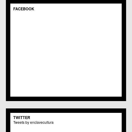
C.C.S. Espinardo
C.M. Gea y Truyols
FACEBOOK
C.C. Guadalupe
C.C. Javalí Nuevo
C.C. Javalí Viejo
C.M. Jerónimo y Avileses
C.M. La Albatalía
C.C. La Alberca
C.C. La Arboleja
C.M. La Raya
C.C. Llano de Brujas
C.C. Lobosillo
C.C. Los Dolores
C.C. Los Garres
C.M. Los Martínez del Puerto
C.C. LOS RAMOS
C.M. Monteagudo
C.C.S. La Paz
C.M. San Pio X
C.M. El Carmen
TWITTER
Centros Culturales
Tweets by enclavecultura
C.C. Puertas de Castilla
C.M. Nonduermas