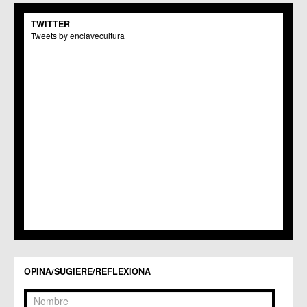
C.M. El Carmen
TWITTER
Centros Culturales
Tweets by enclavecultura
C.C. Puertas de Castilla
C.M. Nonduermas
C.M. Patiño
C.M. Puebla de Soto
C.C. Puente Tocinos
C.C. San Ginés
C.C. Sangonera la Seca
C.M. Sangonera la Verde
C.M. Santa Cruz
C.M. Santiago y Zaraiche
C.M. Santo Ángel
C.C. Sucina
C.C. Torreagüera
C.M. Valladolises
C.C. Zarandona
C.C. Zeneta
OPINA/SUGIERE/REFLEXIONA