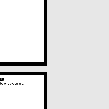
Javalí Viejo
Jerónimo y Avileses
La Albatalía
La Alberca
La Arboleja
 La Raya
Llano de Brujas
Lobosillo
Los Dolores
Los Garres
Los Martínez del Puerto
 LOS RAMOS
 Monteagudo
. La Paz
San Pio X
 El Carmen
TER
os Culturales
by enclavecultura
Puertas de Castilla
 Nonduermas
Patiño
Puebla de Soto
Puente Tocinos