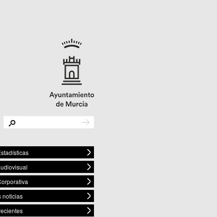
stadísticas
audiovisual
orporativa
 noticias
recientes