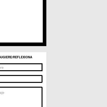
San Ginés
Sangonera la Seca
Sangonera la Verde
Santa Cruz
Santiago y Zaraiche
Santo Ángel
Sucina
Torreagüera
Valladolises
 Zarandona
Zeneta
SUGIERE/REFLEXIONA