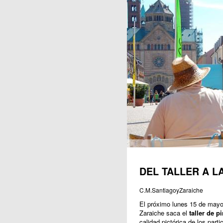
Publicaciones
DEL TALLER A L
C.M.SantiagoyZaraiche
El próximo lunes 15 de mayo 
Zaraiche saca el
taller de pi
calidad pictórica de los parti