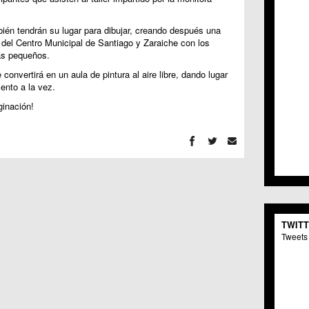
C.C. 
C.M. 
bién tendrán su lugar para dibujar, creando después una
C.M. 
 del Centro Municipal de Santiago y Zaraiche con los
C.C. 
ás pequeños.
C.C. 
convertirá en un aula de pintura al aire libre, dando lugar
C.M.
mento a la vez.
C.C. 
C.C. 
ginación!
C.C. 
C.C. 
C.M. 
C.C.
C.M.
C.C.S
C.M. 
C.M.
TWIT
Centr
Tweets 
C.C. 
C.M.
C.M. 
C.M. 
C.C. 