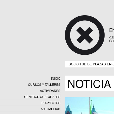
SOLICITUD DE PLAZAS EN 
NOTICIA
INICIO
CURSOS Y TALLERES
ACTIVIDADES
CENTROS CULTURALES
Equipamientos
PROYECTOS
Datos y estadísticas
Exposiciones
ACTUALIDAD
Programas