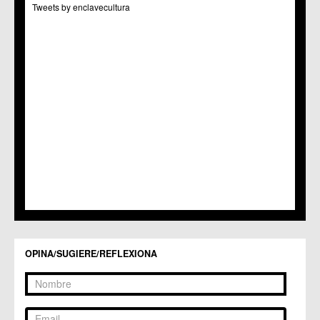
Tweets by enclavecultura
C.C. Puertas de Castilla
C.M. Nonduermas
C.M. Patiño
C.M. Puebla de Soto
C.C. Puente Tocinos
C.C. San Ginés
C.C. Sangonera la Seca
C.M. Sangonera la Verde
C.M. Santa Cruz
C.M. Santiago y Zaraiche
C.M. Santo Ángel
C.C. Sucina
C.C. Torreagüera
C.M. Valladolises
C.C. Zarandona
C.C. Zeneta
OPINA/SUGIERE/REFLEXIONA