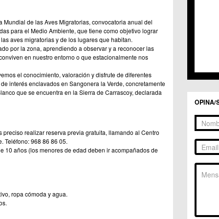
 Mundial de las Aves Migratorias, convocatoria anual del
as para el Medio Ambiente, que tiene como objetivo lograr
las aves migratorias y de los lugares que habitan.
do por la zona, aprendiendo a observar y a reconocer las
conviven en nuestro entorno o que estacionalmente nos
mos el conocimiento, valoración y disfrute de diferentes
es de interés enclavados en Sangonera la Verde, concretamente
lanco que se encuentra en la Sierra de Carrascoy, declarada
OPINA/
es preciso realizar reserva previa gratuita, llamando al Centro
. Teléfono: 968 86 86 05.
 de 10 años (los menores de edad deben ir acompañados de
ivo, ropa cómoda y agua.
os.