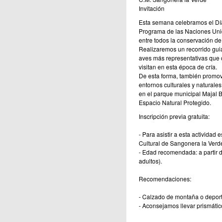
Invitación
Esta semana celebramos el Día
Programa de las Naciones Unid
entre todos la conservación de 
Realizaremos un recorrido guia
aves más representativas que 
visitan en esta época de cría.
De esta forma, también promove
entornos culturales y natural
en el parque municipal Majal B
Espacio Natural Protegido.
Inscripción previa gratuita:
- Para asistir a esta actividad 
Cultural de Sangonera la Verde
- Edad recomendada: a partir
adultos).
Recomendaciones:
- Calzado de montaña o deport
- Aconsejamos llevar prismátic