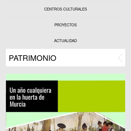
CENTROS CULTURALES
Equipamientos
PROYECTOS
Datos y estadísticas
Exposiciones
ACTUALIDAD
Programas
PATRIMONIO
Publicaciones