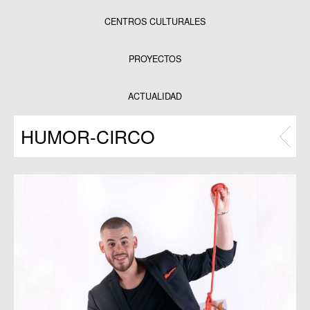
CENTROS CULTURALES
Equipamientos
PROYECTOS
Datos y estadísticas
Exposiciones
ACTUALIDAD
Programas
HUMOR-CIRCO
Publicaciones