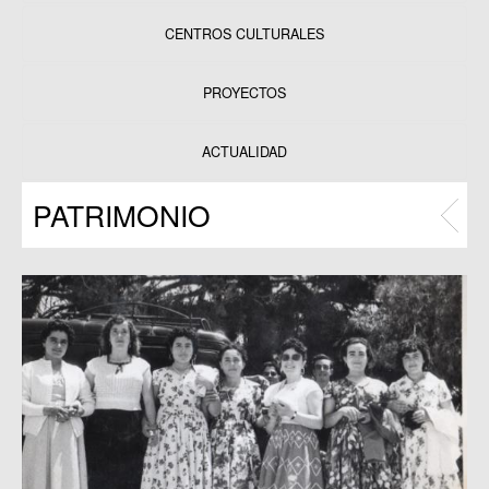
CENTROS CULTURALES
Equipamientos
PROYECTOS
Datos y estadísticas
Exposiciones
ACTUALIDAD
Programas
PATRIMONIO
Publicaciones