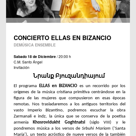
CONCIERTO ELLAS EN BIZANCIO
DEMÚSICA ENSEMBLE
Sabado 18 de Diciembre
/ 20:00 h
C.M. Santo Ángel
Invitación
Նրանք Բյուզանդիայում
El programa
ELLAS en BIZANCIO
es un recorrido por los
orígenes de la música cristiana primitiva centrándose en la
figura de las mujeres que compusieron en esas épocas
remotas. Nos trasladaremos a los antiguos territorios del
vasto Imperio Bizantino, podremos escuchar la obra
Zarmanali e indz, la única que se conserva de la poetisa
armenia
Khosrovidukht Goghtnatsi
(siglo VIII) y le
pondremos música a los versos de
Srbuhi Mariam
(‘Santa
María’), un texto acróstico de nueve versos de la también