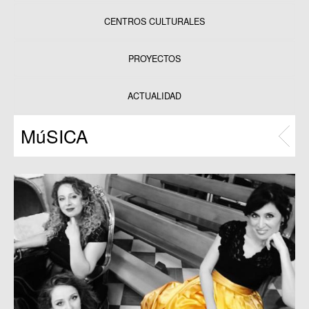
CENTROS CULTURALES
Equipamientos
PROYECTOS
Datos y estadísticas
Exposiciones
ACTUALIDAD
Programas
MúSICA
Publicaciones