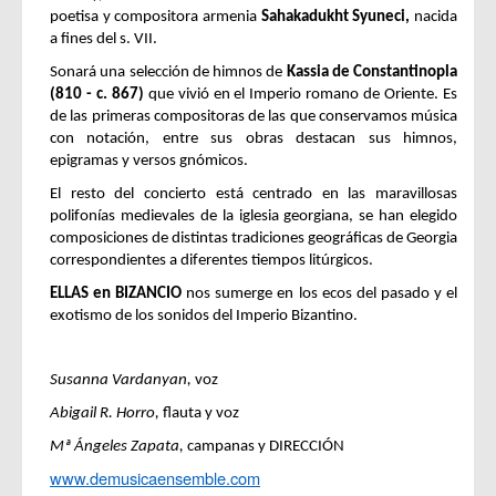
poetisa y compositora armenia
Sahakadukht Syuneci,
nacida
a fines del s. VII.
Sonará una selección de himnos de
Kassia de Constantinopla
(810 - c. 867)
que vivió en el Imperio romano de Oriente. Es
de las primeras compositoras de las que conservamos música
con notación, entre sus obras destacan sus himnos,
epigramas y versos gnómicos.
El resto del concierto está centrado en las maravillosas
polifonías medievales de la iglesia georgiana, se han elegido
composiciones de distintas tradiciones geográficas de Georgia
correspondientes a diferentes tiempos litúrgicos.
ELLAS en BIZANCIO
nos sumerge en los ecos del pasado y el
exotismo de los sonidos del Imperio Bizantino.
Susanna Vardanyan,
voz
Abigail R. Horro,
flauta y voz
Mª Ángeles Zapata,
campanas y DIRECCIÓN
www.demusicaensemble.com