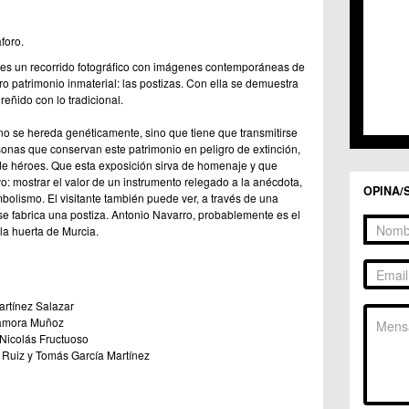
foro.
es un recorrido fotográfico con imágenes contemporáneas de
o patrimonio inmaterial: las postizas. Con ella se demuestra
eñido con lo tradicional.
o se hereda genéticamente, sino que tiene que transmitirse
sonas que conservan este patrimonio en peligro de extinción,
de héroes. Que esta exposición sirva de homenaje y que
o: mostrar el valor de un instrumento relegado a la anécdota,
OPINA/
mbolismo. El visitante también puede ver, a través de una
e fabrica una postiza. Antonio Navarro, probablemente es el
la huerta de Murcia.
rtínez Salazar
Zamora Muñoz
 Nicolás Fructuoso
 Ruiz y Tomás García Martínez