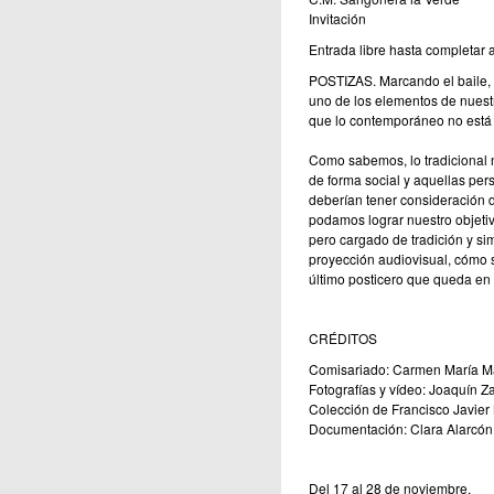
Invitación
Entrada libre hasta completar a
POSTIZAS. Marcando el baile, 
uno de los elementos de nuestr
que lo contemporáneo no está r
Como sabemos, lo tradicional n
de forma social y aquellas per
deberían tener consideración 
podamos lograr nuestro objetiv
pero cargado de tradición y si
proyección audiovisual, cómo s
último posticero que queda en 
CRÉDITOS
Comisariado: Carmen María Ma
Fotografías y vídeo: Joaquín 
Colección de Francisco Javier
Documentación: Clara Alarcón
Del 17 al 28 de noviembre.