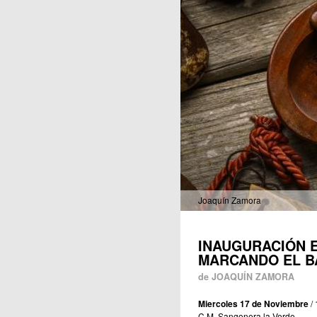
Publicaciones
Joaquín Zamora
INAUGURACIÓN E
MARCANDO EL BA
de JOAQUÍN ZAMORA
Miercoles 17 de Noviembre
/ 
C.M. Sangonera la Verde