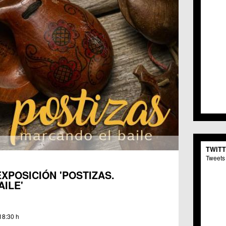
TWIT
Tweets 
XPOSICIÓN 'POSTIZAS.
ILE'
18:30 h