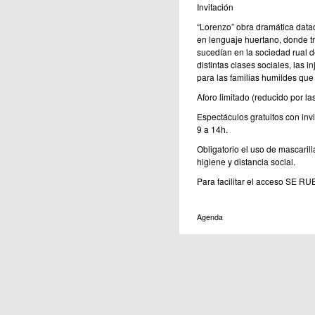
Invitación
“Lorenzo” obra dramática datad
en lenguaje huertano, donde tra
sucedían en la sociedad rual de
distintas clases sociales, las 
para las familias humildes que
Aforo limitado (reducido por la
Espectáculos gratuitos con inv
9 a 14h.
Obligatorio el uso de mascaril
higiene y distancia social.
Para facilitar el acceso S
Agenda