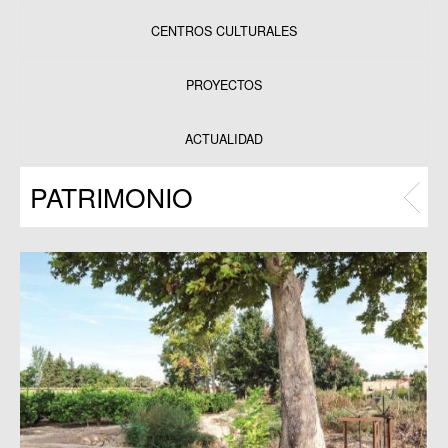
CENTROS CULTURALES
Equipamientos
PROYECTOS
Datos y estadísticas
Exposiciones
ACTUALIDAD
Programas
PATRIMONIO
Publicaciones