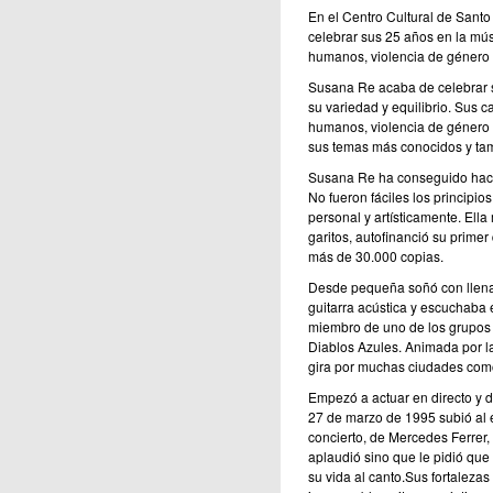
En el Centro Cultural de Sant
celebrar sus 25 años en la mús
humanos, violencia de género 
Susana Re acaba de celebrar s
su variedad y equilibrio. Sus 
humanos, violencia de género 
sus temas más conocidos y ta
Susana Re ha conseguido hacer
No fueron fáciles los principio
personal y artísticamente. Ell
garitos, autofinanció su primer
más de 30.000 copias.
Desde pequeña soñó con llenar
guitarra acústica y escuchaba 
miembro de uno de los grupos 
Diablos Azules. Animada por las
gira por muchas ciudades como
Empezó a actuar en directo y d
27 de marzo de 1995 subió al 
concierto, de Mercedes Ferrer,
aplaudió sino que le pidió qu
su vida al canto.Sus fortaleza