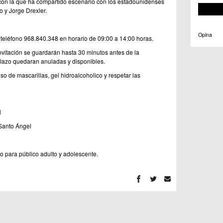
 con la que ha compartido escenario con los estadounidenses
 y Jorge Drexler.
Opina
teléfono 968.840.348 en horario de 09:00 a 14:00 horas.
vitación se guardarán hasta 30 minutos antes de la
lazo quedaran anuladas y disponibles.
o de mascarillas, gel hidroalcoholico y respetar las
l
 Santo Ángel
do para público adulto y adolescente.