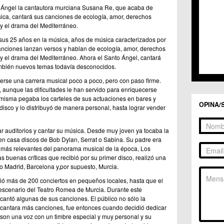
o Ángel la cantautora murciana Susana Re, que acaba de
ica, cantará sus canciones de ecología, amor, derechos
y el drama del Mediterráneo.
us 25 años en la música, años de música caracterizados por
canciones lanzan versos y hablan de ecología, amor, derechos
y el drama del Mediterráneo. Ahora el Santo Ángel, cantará
mbién nuevos temas todavía desconocidos.
se una carrera musical poco a poco, pero con paso firme.
s, aunque las dificultades le han servido para enriquecerse
a misma pegaba los carteles de sus actuaciones en bares y
OPINA/
 disco y lo distribuyó de manera personal, hasta lograr vender
 auditorios y cantar su música. Desde muy joven ya tocaba la
en casa discos de Bob Dylan, Serrat o Sabina. Su padre era
más relevantes del panorama musical de la época, Los
 buenas críticas que recibió por su primer disco, realizó una
 Madrid, Barcelona y,por supuesto, Murcia.
ió más de 200 conciertos en pequeños locales, hasta que el
escenario del Teatro Romea de Murcia. Durante este
 cantó algunas de sus canciones. El público no sólo la
e cantara más canciones, fue entonces cuando decidió dedicar
s son una voz con un timbre especial y muy personal y su