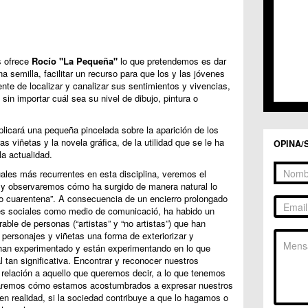
s ofrece
Rocío "La Pequeña"
lo que pretendemos es dar
a semilla, facilitar un recurso para que los y las jóvenes
nte de localizar y canalizar sus sentimientos y vivencias,
 sin importar cuál sea su nivel de dibujo, pintura o
plicará una pequeña pincelada sobre la aparición de los
s viñetas y la novela gráfica, de la utilidad que se le ha
OPINA/
a actualidad.
les más recurrentes en esta disciplina, veremos el
as y observaremos cómo ha surgido de manera natural lo
o cuarentena”. A consecuencia de un encierro prolongado
edes sociales como medio de comunicació, ha habido un
ble de personas (“artistas” y “no artistas”) que han
 personajes y viñetas una forma de exteriorizar y
 han experimentado y están experimentando en lo que
l tan significativa. Encontrar y reconocer nuestros
n relación a aquello que queremos decir, a lo que tenemos
icaremos cómo estamos acostumbrados a expresar nuestros
en realidad, si la sociedad contribuye a que lo hagamos o