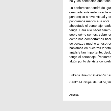
no y los beneficios que tiene
La conferencia tendrá de igua
que cada asistente invente u
personajes a nivel visual y d
pondremos manos a la obra. 
abocetado el personaje, cada
tenga. Para ello necesitarem
sobre cómo somos, sobre los
cómo nos comportamos hacia
se parezca mucho a nosotros 
hablamos en nuestras viñeta
análisis tan importante, dec
tenga el personaje. Pensarem
algún punto de vista concret
Entrada libre con invitación ha
Centro Municipal de Patiño, 9
Agenda