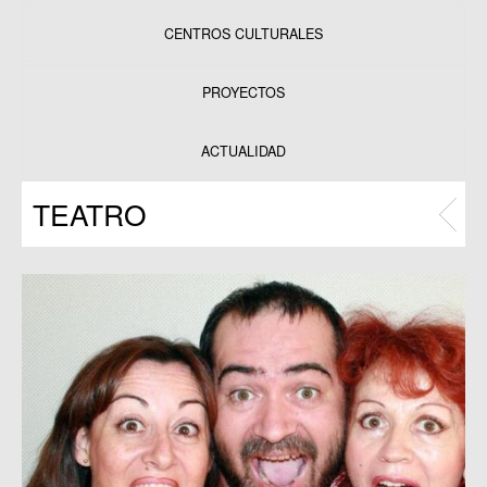
CENTROS CULTURALES
Equipamientos
PROYECTOS
Datos y estadísticas
Exposiciones
ACTUALIDAD
Programas
TEATRO
Publicaciones