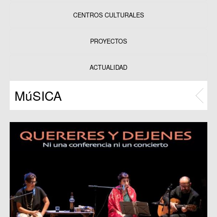
CENTROS CULTURALES
Equipamientos
PROYECTOS
Datos y estadísticas
Exposiciones
ACTUALIDAD
Programas
MúSICA
Publicaciones